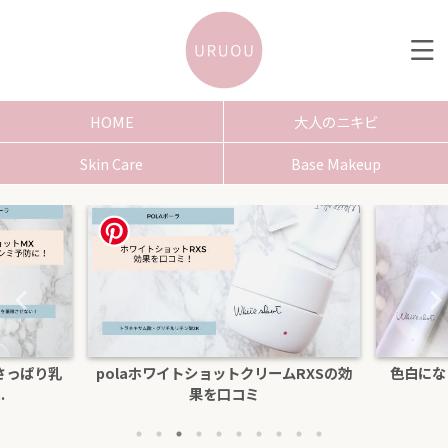
HOME
大人のニキビ
Skin Care
Base Makeup
さっぱり乳
polaホワイトショットクリームRXSの効
色白にな
.
果を口コミ