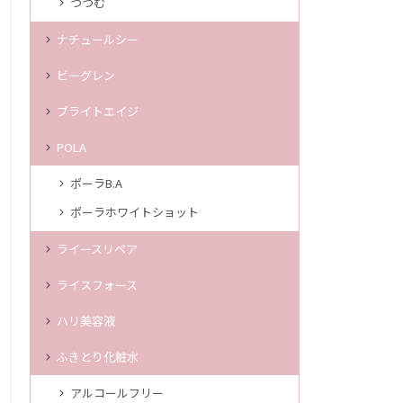
つつむ
ナチュールシー
ビーグレン
ブライトエイジ
POLA
ポーラB.A
ポーラホワイトショット
ライースリペア
ライスフォース
ハリ美容液
ふきとり化粧水
アルコールフリー