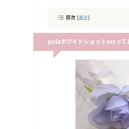
目次
[
表示
]
polaホワイトショットsxsっ