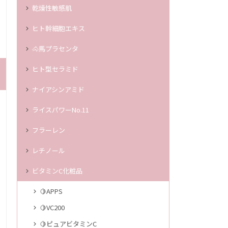
乾燥性敏感肌
ヒト幹細胞エキス
🐴馬プラセンタ
ヒト型セラミド
ナイアシンアミド
ライスパワーNo.11
フラーレン
レチノール
ビタミンC化粧品
🍋APPS
🍋VC200
🍋ピュアビタミンC