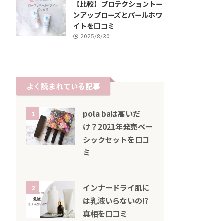
【比較】プロテクショントー
ンアップローズとパールホワ
イトを口コミ
2025/8/30
よく読まれている記事
pola baは高いだ
1
け？2021年発売ベー
シックセットを口コ
ミ
インナードライ肌に
2
は乳液いらないの!?
真相を口コミ