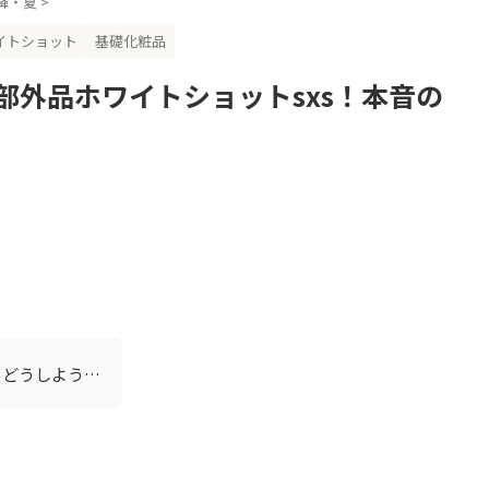
以降・夏
>
イトショット
基礎化粧品
部外品ホワイトショットsxs！本音の
、どうしよう…