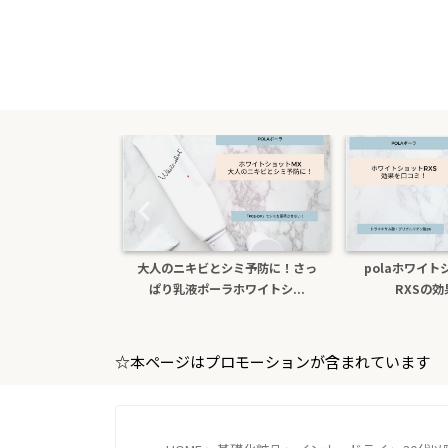
たら医薬部外品ホ
大人のニキビとシミ予防に！さっ
polaホワイ
sxs！本...
ぱり乳液ポーラホワイトシ...
RXSの
☆本ページはプロモーションが含まれています