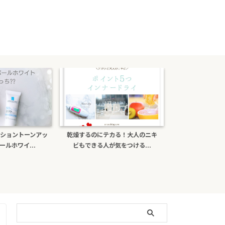
ショントーンアッ
乾燥するのにテカる！大人のニキ
ポーラb.aライ
ルホワイ...
ビもできる人が気をつける...
がある？日焼