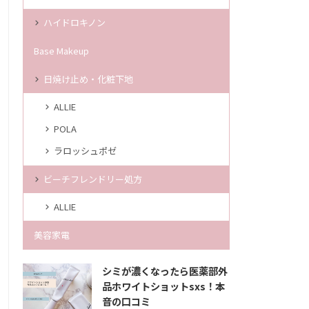
ハイドロキノン
Base Makeup
日焼け止め・化粧下地
ALLIE
POLA
ラロッシュポゼ
ビーチフレンドリー処方
ALLIE
美容家電
シミが濃くなったら医薬部外
品ホワイトショットsxs！本
音の口コミ