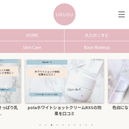
HOME
大人のニキビ
Skin Care
Base Makeup
さっぱり乳
polaホワイトショットクリームRXSの効
色白にな
.
果を口コミ