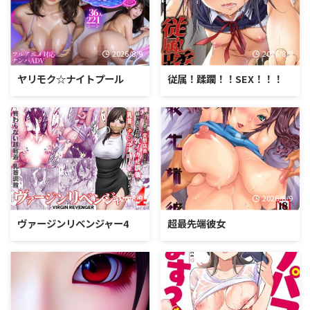
2026/8/9
2026/8/9
ヤリモク☆ナイトプール
従属！蹂躙！！SEX！！！
2026/8/9
2026/8/9
ヴァージンリベンジャー4
超最先端彼女