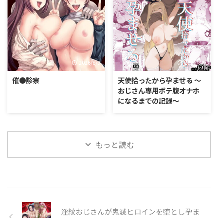
2026/8/9
2026/8/9
催●診察
天使拾ったから孕ませる 〜
おじさん専用ボテ腹オナホ
になるまでの記録〜
もっと読む
淫紋おじさんが鬼滅ヒロインを堕とし孕ま