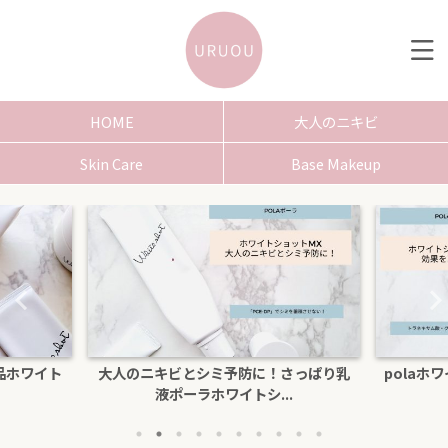
HOME
大人のニキビ
Skin Care
Base Makeup
さっぱり乳
polaホワイトショットクリームRXSの効
色白にな
.
果を口コミ