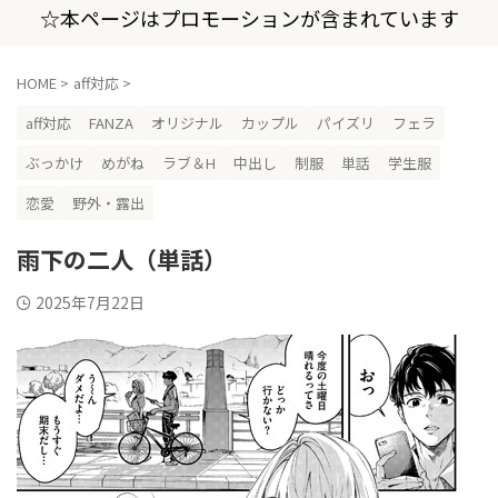
☆本ページはプロモーションが含まれています
HOME
>
aff対応
>
aff対応
FANZA
オリジナル
カップル
パイズリ
フェラ
ぶっかけ
めがね
ラブ＆H
中出し
制服
単話
学生服
恋愛
野外・露出
雨下の二人（単話）
2025年7月22日