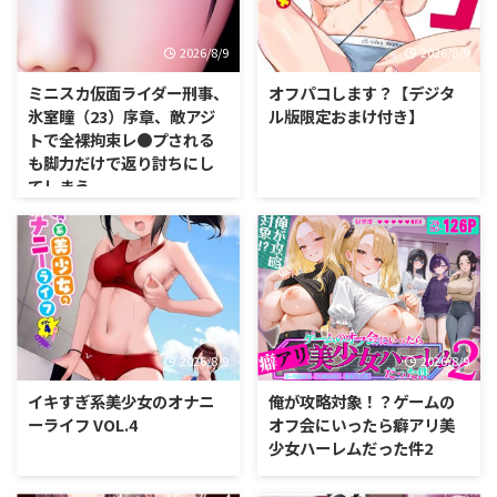
2026/8/9
2026/8/9
ミニスカ仮面ライダー刑事、
オフパコします？【デジタ
氷室瞳（23）序章、敵アジ
ル版限定おまけ付き】
トで全裸拘束レ●プされる
も脚力だけで返り討ちにし
てしまう
2026/8/9
2026/8/9
イキすぎ系美少女のオナニ
俺が攻略対象！？ゲームの
ーライフ VOL.4
オフ会にいったら癖アリ美
少女ハーレムだった件2