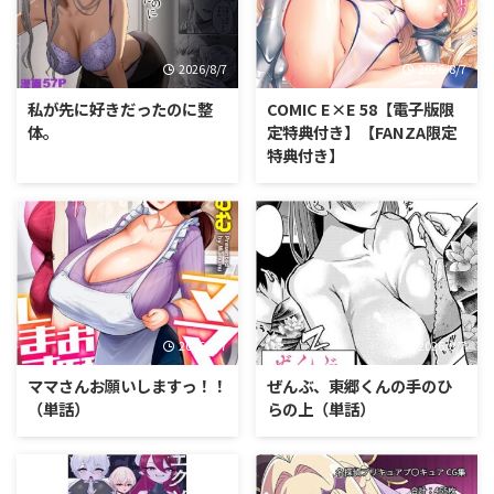
2026/8/7
2026/8/7
私が先に好きだったのに整
COMIC E×E 58【電子版限
体。
定特典付き】【FANZA限定
特典付き】
2026/8/7
2026/8/7
ママさんお願いしますっ！！
ぜんぶ、東郷くんの手のひ
（単話）
らの上（単話）