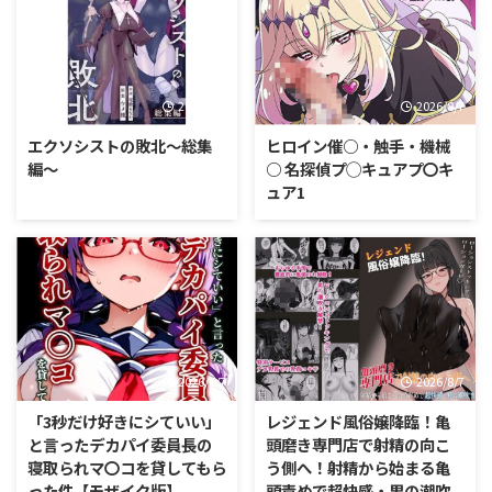
2026/8/7
2026/8/7
エクソシストの敗北〜総集
ヒロイン催○・触手・機械
編〜
○ 名探偵プ◯キュアプ〇キ
ュア1
2026/8/7
2026/8/7
「3秒だけ好きにシていい」
レジェンド風俗嬢降臨！亀
と言ったデカパイ委員長の
頭磨き専門店で射精の向こ
寝取られマ〇コを貸してもら
う側へ！射精から始まる亀
った件【モザイク版】
頭責めで超快感・男の潮吹