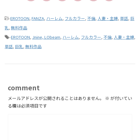
-
EROTOON
,
FANZA
,
ハーレム
,
フルカラー
,
不倫
,
人妻・主婦
,
単話
,
巨
乳
,
無料作品
-
EROTOON
,
Jnine, LObeam
,
ハーレム
,
フルカラー
,
不倫
,
人妻・主婦
,
単話
,
巨乳
,
無料作品
comment
メールアドレスが公開されることはありません。
※
が付いてい
る欄は必須項目です