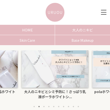
HOME
大人のニキビ
Skin Care
Base Makeup
シミ予防に！さっぱり乳
polaホワイトショットクリームRXSの効
ホワイトシ...
果を口コミ