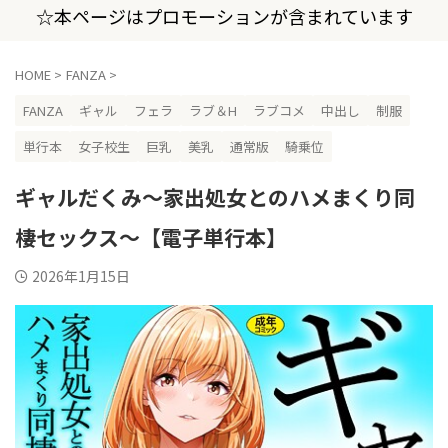
☆本ページはプロモーションが含まれています
HOME
>
FANZA
>
FANZA
ギャル
フェラ
ラブ＆H
ラブコメ
中出し
制服
単行本
女子校生
巨乳
美乳
通常版
騎乗位
ギャルだくみ〜家出処女とのハメまくり同
棲セックス〜【電子単行本】
2026年1月15日