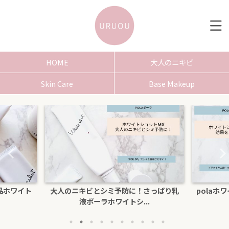
HOME
大人のニキビ
Skin Care
Base Makeup
さっぱり乳
polaホワイトショットクリームRXSの効
色白にな
.
果を口コミ