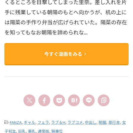
くるところを目撃してしまった里奈。差し入れを片
手に残業している朝陽のもとへ向かうが、机の上に
は陽菜の手作り弁当が広げられていた。陽菜の存在
を知ってもなお朝陽を諦められな...
今すぐ漫画をみる
-
FANZA
,
ギャル
,
フェラ
,
ラブ＆H
,
ラブコメ
,
中出し
,
制服
,
単行本
,
女
子校生
,
巨乳
,
美乳
,
通常版
,
騎乗位