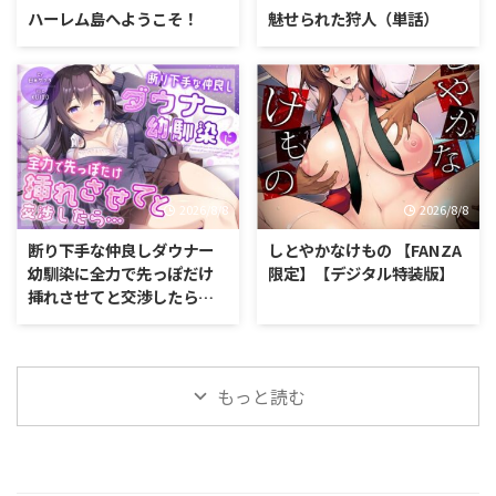
ハーレム島へようこそ！
魅せられた狩人（単話）
2026/8/8
2026/8/8
断り下手な仲良しダウナー
しとやかなけもの 【FANZA
幼馴染に全力で先っぽだけ
限定】【デジタル特装版】
挿れさせてと交渉したら…
もっと読む