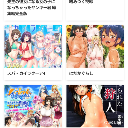
先生の彼女になる女の子に
絡みつく視線
なっちゃったヤンキー君 総
集編完全版
2026/8/8
2026/8/8
スパ・カイラクーア4
はだかぐらし
2026/8/8
2026/8/8