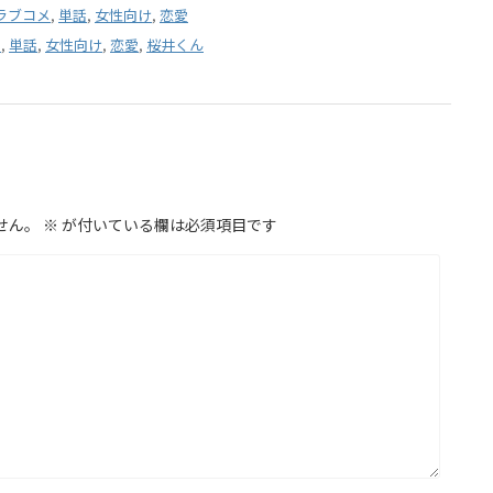
ラブコメ
,
単話
,
女性向け
,
恋愛
メ
,
単話
,
女性向け
,
恋愛
,
桜井くん
せん。
※
が付いている欄は必須項目です