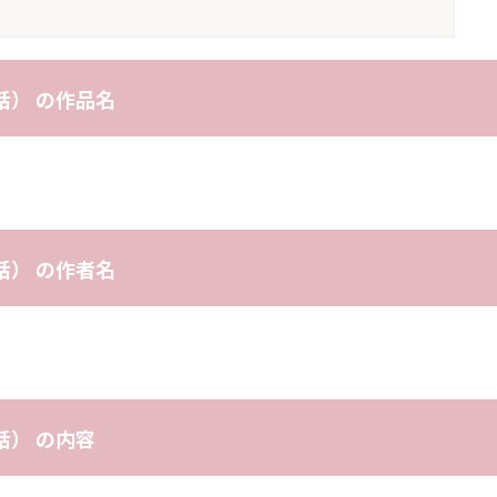
話） の作品名
）
話） の作者名
話） の内容