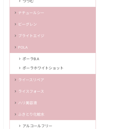
つつむ
ナチュールシー
ビーグレン
ブライトエイジ
POLA
ポーラB.A
ポーラホワイトショット
ライースリペア
ライスフォース
ハリ美容液
ふきとり化粧水
アルコールフリー