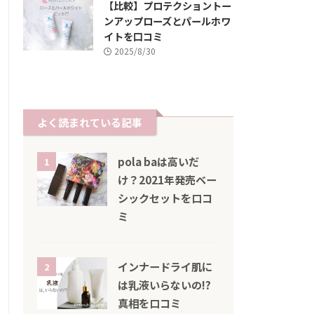
【比較】プロテクショントー
ンアップローズとパールホワ
イトを口コミ
2025/8/30
よく読まれている記事
pola baは高いだ
1
け？2021年発売ベー
シックセットを口コ
ミ
インナードライ肌に
2
は乳液いらないの!?
真相を口コミ