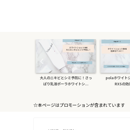
キビとシミ予防に！さっ
polaホワイトショットクリーム
色白になり
液ポーラホワイトシ...
RXSの効果を口コミ
ホ
☆本ページはプロモーションが含まれています