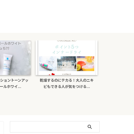
のにテカる！大人のニキ
ポーラb.aライトセレクターは偽物
ナチュール
きる人が気をつける...
がある？日焼け止め効...
ミンＣ