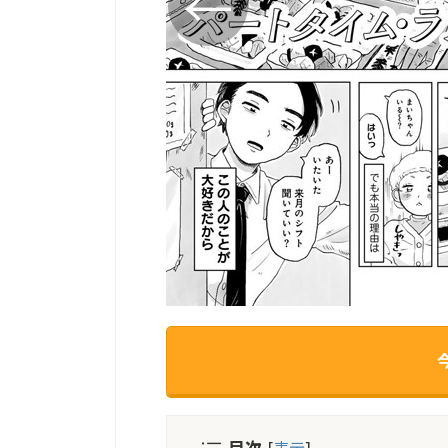
目次
[
表示
]