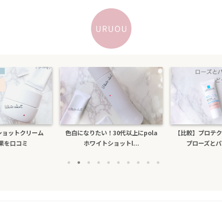
たい！30代以上にpola
【比較】プロテクショントーンアッ
乾燥する
ワイトショットl...
プローズとパールホワイ...
ビもで