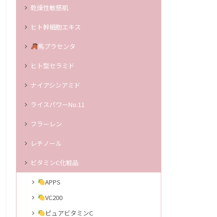
乾燥性敏感肌
ヒト幹細胞エキス
馬プラセンタ
ヒト型セラミド
ナイアシンアミド
ライスパワーNo.11
フラーレン
レチノール
ビタミンC化粧品
APPS
VC200
ピュアビタミンC