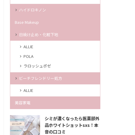
ハイドロキノン
Base Makeup
日焼け止め・化粧下地
ALLIE
POLA
ラロッシュポゼ
ビーチフレンドリー処方
ALLIE
美容家電
シミが濃くなったら医薬部外
品ホワイトショットsxs！本
音の口コミ