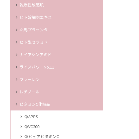
乾燥性敏感肌
ヒト幹細胞エキス
🐴馬プラセンタ
ヒト型セラミド
ナイアシンアミド
ライスパワーNo.11
フラーレン
レチノール
ビタミンC化粧品
🍋APPS
🍋VC200
🍋ピュアビタミンC