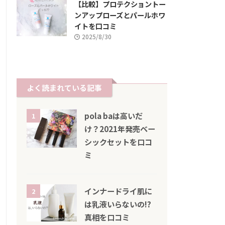
【比較】プロテクショントー
ンアップローズとパールホワ
イトを口コミ
2025/8/30
よく読まれている記事
pola baは高いだ
1
け？2021年発売ベー
シックセットを口コ
ミ
インナードライ肌に
2
は乳液いらないの!?
真相を口コミ