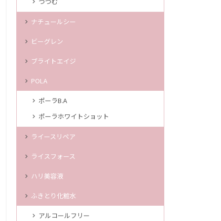
つつむ
ナチュールシー
ビーグレン
ブライトエイジ
POLA
ポーラB.A
ポーラホワイトショット
ライースリペア
ライスフォース
ハリ美容液
ふきとり化粧水
アルコールフリー