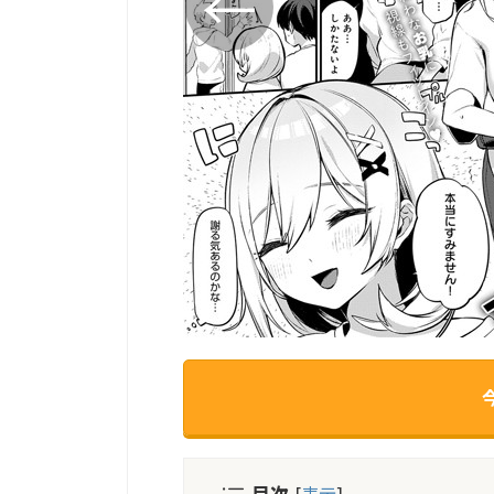
目次
[
表示
]