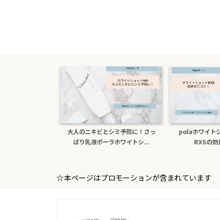
たら医薬部外品ホ
大人のニキビとシミ予防に！さっ
polaホワイ
sxs！本...
ぱり乳液ポーラホワイトシ...
RXSの
☆本ページはプロモーションが含まれています