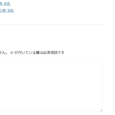
柄
,
巨乳
小柄
,
巨乳
せん。
※
が付いている欄は必須項目です