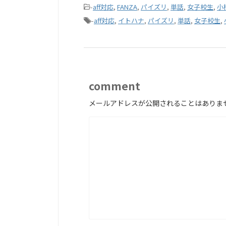
-
aff対応
,
FANZA
,
パイズリ
,
単話
,
女子校生
,
小
-
aff対応
,
イトハナ
,
パイズリ
,
単話
,
女子校生
,
comment
メールアドレスが公開されることはありま