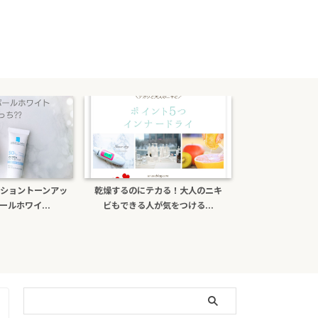
ショントーンアッ
乾燥するのにテカる！大人のニキ
ポーラb.aライ
ルホワイ...
ビもできる人が気をつける...
がある？日焼