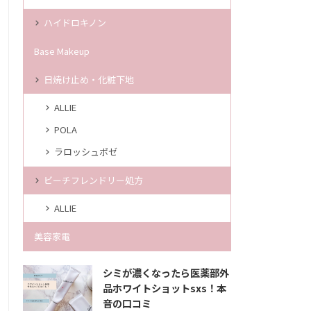
ハイドロキノン
Base Makeup
日焼け止め・化粧下地
ALLIE
POLA
ラロッシュポゼ
ビーチフレンドリー処方
ALLIE
美容家電
シミが濃くなったら医薬部外
品ホワイトショットsxs！本
音の口コミ