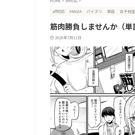
HOME
>
aff対応
>
aff対応
FANZA
パイズリ
単話
女子校
筋肉勝負しませんか（単
2025年7月11日