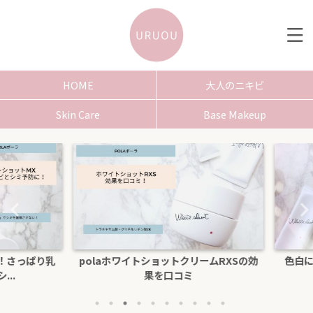
HOME
大人のニキビ
Skin Care
Base Makeup
さっぱり乳
polaホワイトショットクリームRXSの効
色白にな
.
果を口コミ