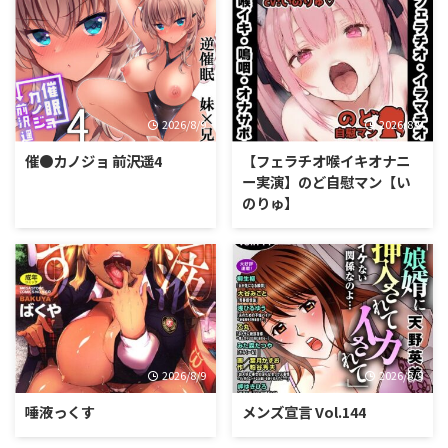
2026/8/9
2026/8/9
催●カノジョ 前沢遥4
【フェラチオ喉イキオナニ
ー実演】のど自慰マン【い
のりゅ】
2026/8/9
2026/8/9
唾液っくす
メンズ宣言 Vol.144