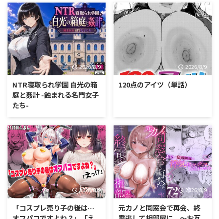
2026/8/9
2026/8/9
NTR寝取られ学園 白光の箱
120点のアイツ（単話）
庭と姦計 -蝕まれる名門女子
たち-
2026/8/9
2026/8/9
「コスプレ売り子の後は…
元カノと同窓会で再会、終
オフパコですよね？」「え
電逃して相部屋に。〜お互