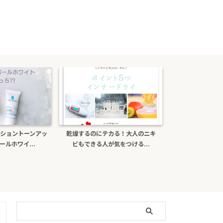
カる！大人のニキ
ポーラb.aライトセレクターは偽物
ナチュールcを口
気をつける...
がある？日焼け止め効...
ミンＣの効果と