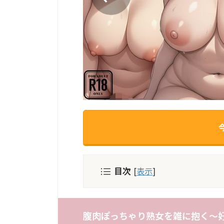
目次
[
表示
]
腹肉ぽっちゃり熟女を雑に抱く〜