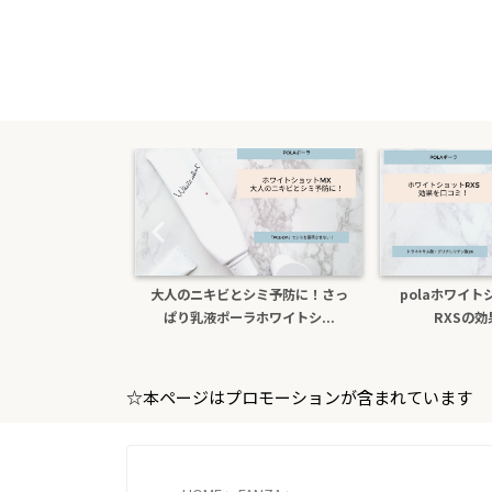
シミ予防に！さっ
polaホワイトショットクリーム
色白になりたい！
ホワイトシ...
RXSの効果を口コミ
ホワイトシ
☆本ページはプロモーションが含まれています