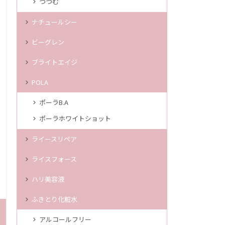
つつむ
ナチュールシー
ビーグレン
ブライトエイジ
POLA
ポーラB.A
ポーラホワイトショット
ライースリペア
ライスフォース
ハリ美容液
ふきとり化粧水
アルコールフリー