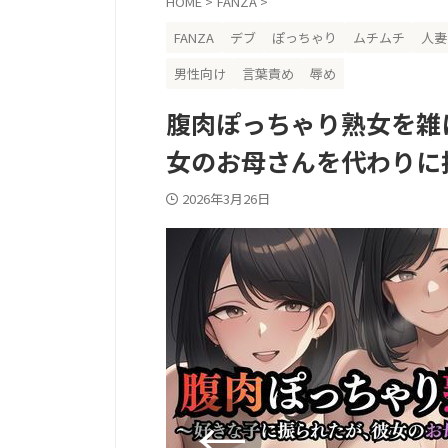
HOME
>
FANZA
>
FANZA
デブ
ぽっちゃり
ムチムチ
人妻
男性向け
言葉責め
辱め
腹肉ぽっちゃり熟女を雑
女のお母さんを代わりに
2026年3月26日