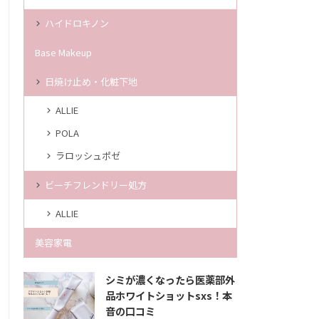
ハイドロキノン
Base Makeup
日焼け止め・化粧下地
ALLIE
POLA
ラロッシュポゼ
ビーチフレンドリー処方
ALLIE
美容家電
シミが濃くなったら医薬部外
品ホワイトショットsxs！本
音の口コミ