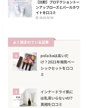
【比較】プロテクショントー
ンアップローズとパールホワ
イトを口コミ
2025/8/30
よく読まれている記事
pola baは高いだ
1
け？2021年発売ベー
シックセットを口コ
ミ
インナードライ肌に
2
は乳液いらないの!?
真相を口コミ