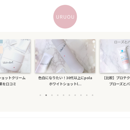
30代以上にpola
【比較】プロテクショントーンアッ
乾燥するのにテ
ョットl...
プローズとパールホワイ...
ビもできる人が