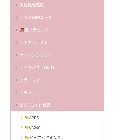
乾燥性敏感肌
ヒト幹細胞エキス
馬プラセンタ
ヒト型セラミド
ナイアシンアミド
ライスパワーNo.11
フラーレン
レチノール
ビタミンC化粧品
APPS
VC200
ピュアビタミンC