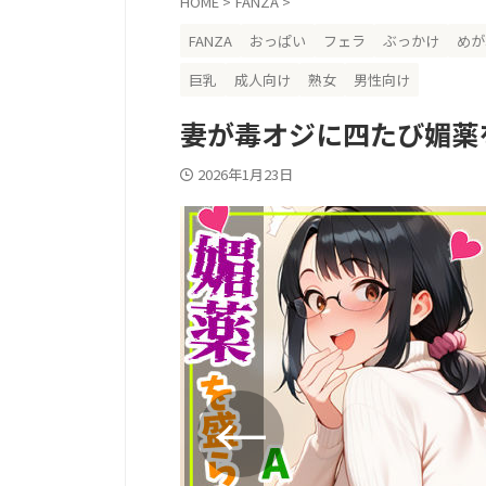
HOME
>
FANZA
>
FANZA
おっぱい
フェラ
ぶっかけ
めが
巨乳
成人向け
熟女
男性向け
妻が毒オジに四たび媚薬
2026年1月23日