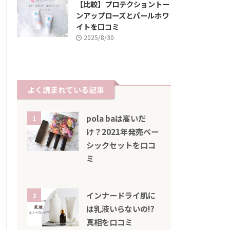
【比較】プロテクショントー
ンアップローズとパールホワ
イトを口コミ
2025/8/30
よく読まれている記事
pola baは高いだ
1
け？2021年発売ベー
シックセットを口コ
ミ
インナードライ肌に
2
は乳液いらないの!?
真相を口コミ