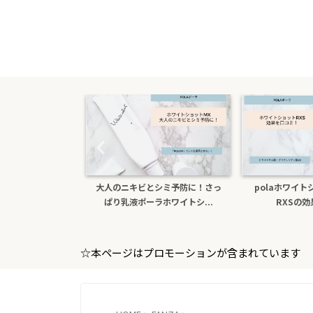
シミ予防に！さっ
polaホワイトショットクリーム
色白になりたい！
ホワイトシ...
RXSの効果を口コミ
ホワイトシ
☆本ページはプロモーションが含まれています