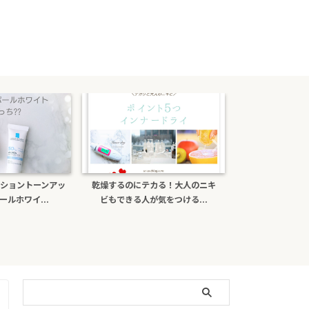
カる！大人のニキ
ポーラb.aライトセレクターは偽物
ナチュールcを口
気をつける...
がある？日焼け止め効...
ミンＣの効果と