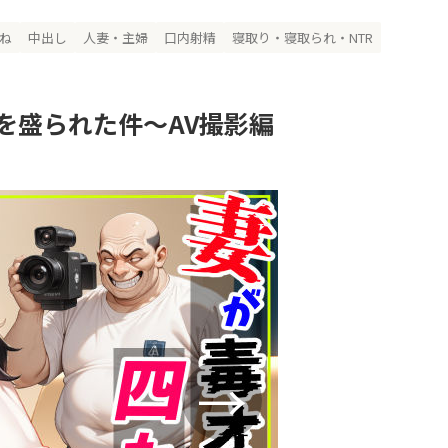
ね
中出し
人妻・主婦
口内射精
寝取り・寝取られ・NTR
を盛られた件〜AV撮影編