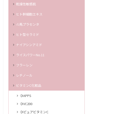
乾燥性敏感肌
ヒト幹細胞エキス
🐴馬プラセンタ
ヒト型セラミド
ナイアシンアミド
ライスパワーNo.11
フラーレン
レチノール
ビタミンC化粧品
🍋APPS
🍋VC200
🍋ピュアビタミンC