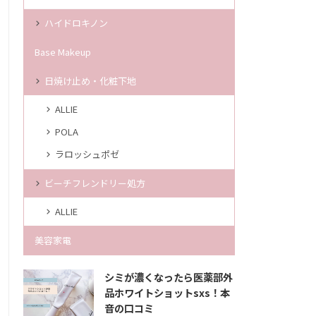
ハイドロキノン
Base Makeup
日焼け止め・化粧下地
ALLIE
POLA
ラロッシュポゼ
ビーチフレンドリー処方
ALLIE
美容家電
シミが濃くなったら医薬部外
品ホワイトショットsxs！本
音の口コミ