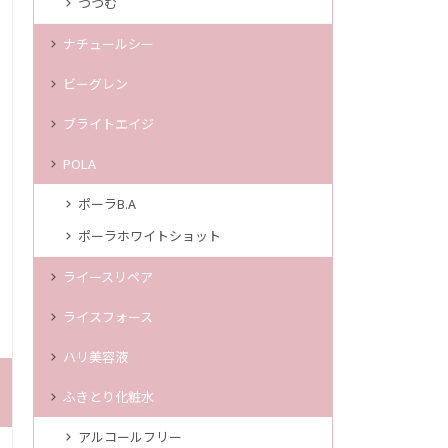
つつむ
ナチュールシー
ビーグレン
ブライトエイジ
POLA
ポーラB.A
ポーラホワイトショット
ライースリペア
ライスフォース
ハリ美容液
ふきとり化粧水
アルコールフリー