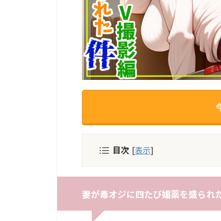
目次
[
表示
]
妻が毒オジに四たび媚薬を盛られた