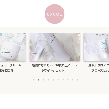
30代以上にpola
【比較】プロテクショントーンアッ
乾燥するのにテ
ョットl...
プローズとパールホワイ...
ビもできる人が