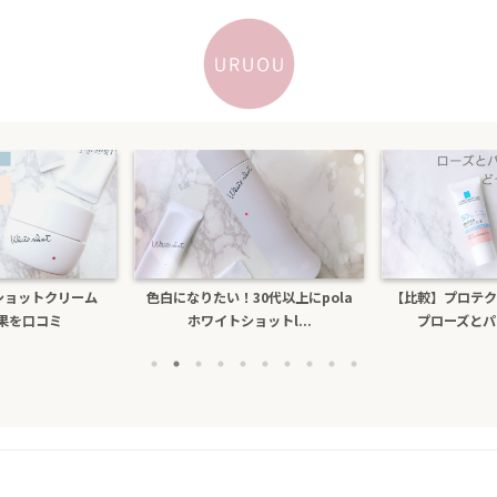
になりたい！30代以上にpola
【比較】プロテクショントーンアッ
乾燥
ホワイトショットl...
プローズとパールホワイ...
ビ