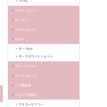
つつむ
ナチュールシー
ビーグレン
ブライトエイジ
POLA
ポーラB.A
ポーラホワイトショット
ライースリペア
ライスフォース
ハリ美容液
ふきとり化粧水
アルコールフリー