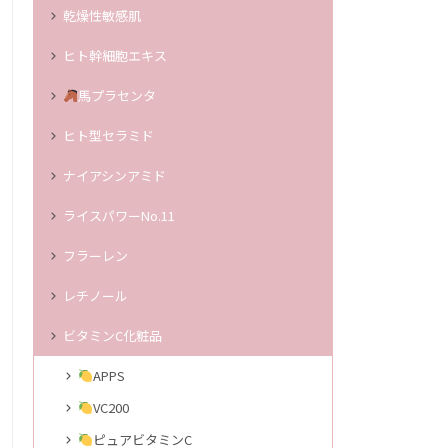
乾燥性敏感肌
ヒト幹細胞エキス
馬プラセンタ
ヒト型セラミド
ナイアシンアミド
ライスパワーNo.11
フラーレン
レチノール
ビタミンC化粧品
APPS
VC200
ピュアビタミンC