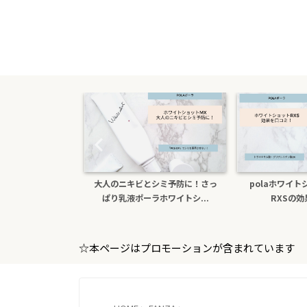
のニキビとシミ予防に！さっ
polaホワイトショットクリーム
色白
り乳液ポーラホワイトシ...
RXSの効果を口コミ
☆本ページはプロモーションが含まれています