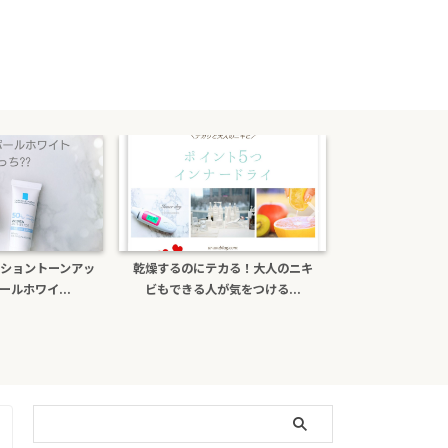
するのにテカる！大人のニキ
ポーラb.aライトセレクターは偽物
ナチュ
もできる人が気をつける...
がある？日焼け止め効...
ミ