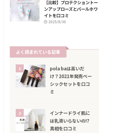
【比較】プロテクショントー
ンアップローズとパールホワ
イトを口コミ
2025/8/30
よく読まれている記事
pola baは高いだ
1
け？2021年発売ベー
シックセットを口コ
ミ
インナードライ肌に
2
は乳液いらないの!?
真相を口コミ