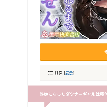
目次
[
表示
]
許嫁になったダウナーギャルは種付