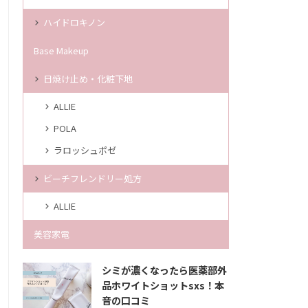
ハイドロキノン
Base Makeup
日焼け止め・化粧下地
ALLIE
POLA
ラロッシュポゼ
ビーチフレンドリー処方
ALLIE
美容家電
シミが濃くなったら医薬部外
品ホワイトショットsxs！本
音の口コミ