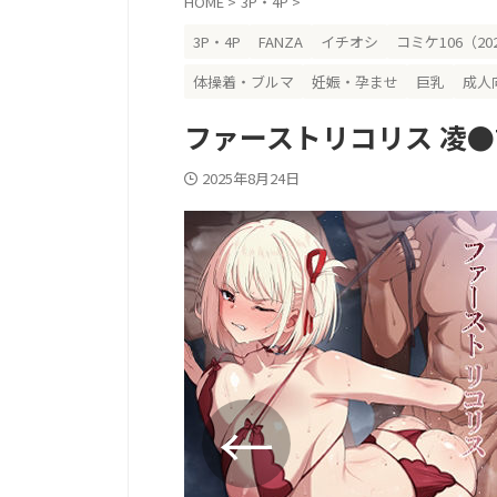
HOME
>
3P・4P
>
3P・4P
FANZA
イチオシ
コミケ106（20
体操着・ブルマ
妊娠・孕ませ
巨乳
成人
ファーストリコリス 凌●
2025年8月24日