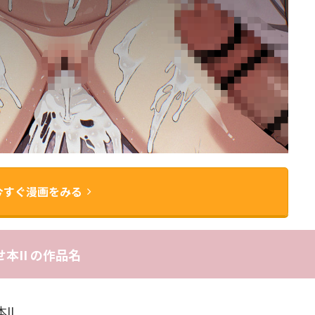
今すぐ漫画をみる
本II の作品名
II