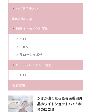
ハイドロキノン
Base Makeup
日焼け止め・化粧下地
ALLIE
POLA
ラロッシュポゼ
ビーチフレンドリー処方
ALLIE
美容家電
シミが濃くなったら医薬部外
品ホワイトショットsxs！本
音の口コミ