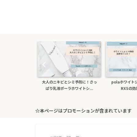
キビとシミ予防に！さっ
polaホワイトショットクリーム
色白になり
液ポーラホワイトシ...
RXSの効果を口コミ
ホ
☆本ページはプロモーションが含まれています