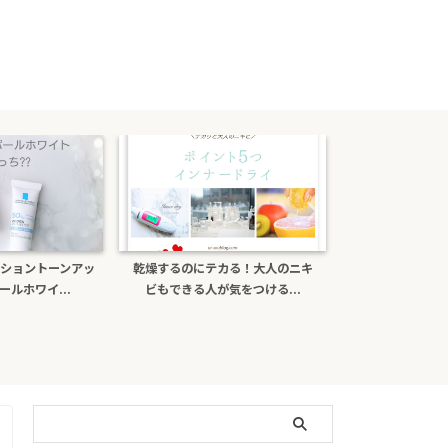
のにテカる！大人のニキ
ポーラb.aライトセレクターは偽物
ナチュール
きる人が気をつける...
がある？日焼け止め効...
ミンＣ