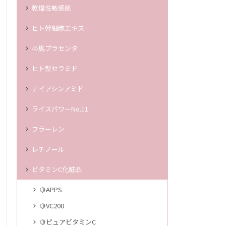
乾燥性敏感肌
ヒト幹細胞エキス
🐴馬プラセンタ
ヒト型セラミド
ナイアシンアミド
ライスパワーNo.11
フラーレン
レチノール
ビタミンC化粧品
🍋APPS
🍋VC200
🍋ピュアビタミンC