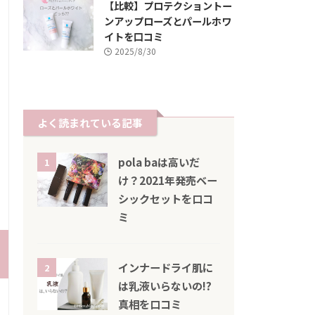
【比較】プロテクショントー
ンアップローズとパールホワ
イトを口コミ
2025/8/30
よく読まれている記事
pola baは高いだ
1
け？2021年発売ベー
シックセットを口コ
ミ
インナードライ肌に
2
は乳液いらないの!?
真相を口コミ