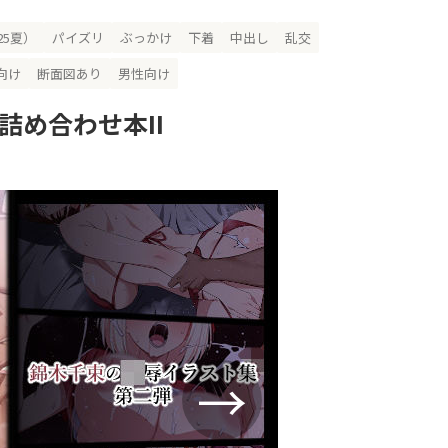
25夏）
パイズリ
ぶっかけ
下着
中出し
乱交
向け
断面図あり
男性向け
詰め合わせ本II