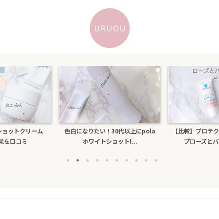
たい！30代以上にpola
【比較】プロテクショントーンアッ
乾燥する
ワイトショットl...
プローズとパールホワイ...
ビもで