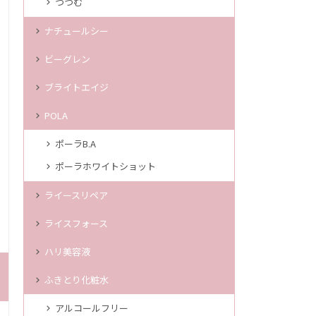
つつむ
ナチュールシー
ビーグレン
ブライトエイジ
POLA
ポーラB.A
ポーラホワイトショット
ライースリペア
ライスフォース
ハリ美容液
ふきとり化粧水
アルコールフリー