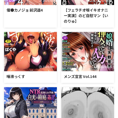
2026/8/9
2026/8/9
催●カノジョ 前沢遥4
【フェラチオ喉イキオナニ
ー実演】のど自慰マン【い
のりゅ】
2026/8/9
2026/8/9
唾液っくす
メンズ宣言 Vol.144