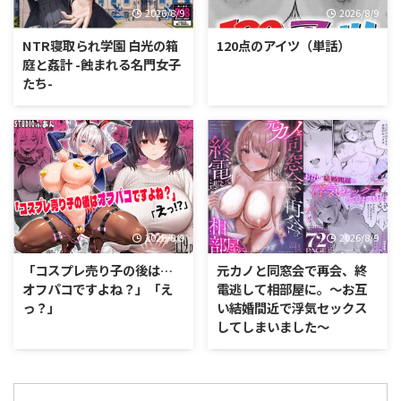
2026/8/9
2026/8/9
NTR寝取られ学園 白光の箱
120点のアイツ（単話）
庭と姦計 -蝕まれる名門女子
たち-
2026/8/9
2026/8/9
「コスプレ売り子の後は…
元カノと同窓会で再会、終
オフパコですよね？」「え
電逃して相部屋に。〜お互
っ？」
い結婚間近で浮気セックス
してしまいました〜