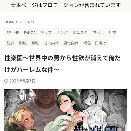
☆本ページはプロモーションが含まれています
HOME
>
3P・4P
>
3P・4P
FANZA
ゲップ
ナンパ
ミニスカ
中出し
乱交
処女
制服
巨乳
成人向け
男性向け
褐色・日焼け
性楽園〜世界中の男から性欲が消えて俺だ
けがハーレムな件〜
2025年8月7日