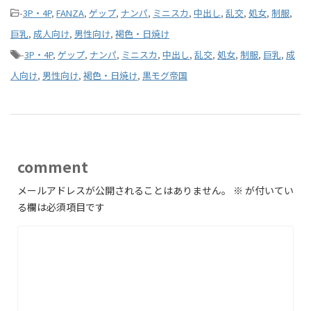
-
3P・4P
,
FANZA
,
ゲップ
,
ナンパ
,
ミニスカ
,
中出し
,
乱交
,
処女
,
制服
,
巨乳
,
成人向け
,
男性向け
,
褐色・日焼け
-
3P・4P
,
ゲップ
,
ナンパ
,
ミニスカ
,
中出し
,
乱交
,
処女
,
制服
,
巨乳
,
成
人向け
,
男性向け
,
褐色・日焼け
,
黒モグ帝国
comment
メールアドレスが公開されることはありません。
※
が付いてい
る欄は必須項目です