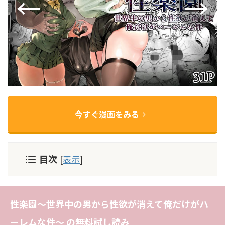
今すぐ漫画をみる
目次
[
表示
]
性楽園〜世界中の男から性欲が消えて俺だけがハ
ーレムな件〜 の無料試し読み