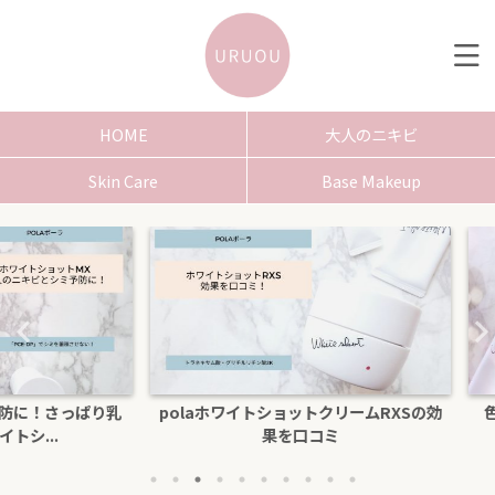
HOME
大人のニキビ
Skin Care
Base Makeup
さっぱり乳
polaホワイトショットクリームRXSの効
色白にな
.
果を口コミ