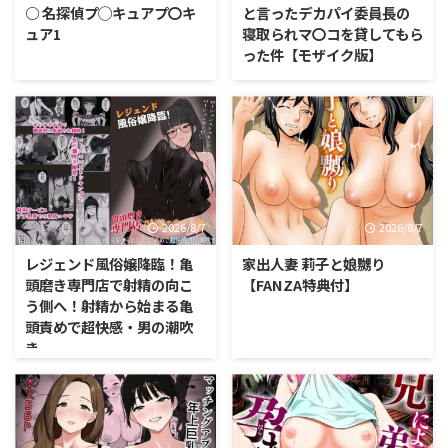
○ 名探偵プ◯キュアプ〇キ
と言ったデカパイ委員長の
ュア1
寝取られマ〇コを貸してもら
った件【モザイク版】
2026/8/7
2026/8/7
レジェンド風俗嬢降臨！亀
家出人妻 莉子と娘嬲り
頭磨き専門店で射精の向こ
【FANZA特典付】
う側へ！射精から始まる亀
頭責めで超快感・男の潮吹
き