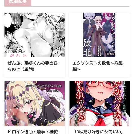
関連記事
2026/8/7
2026/8/7
ぜんぶ、東郷くんの手のひ
エクソシストの敗北〜総集
らの上（単話）
編〜
2026/8/7
2026/8/7
ヒロイン催○・触手・機械
「3秒だけ好きにシていい」