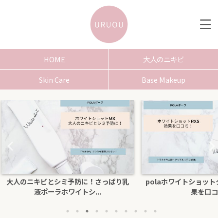
HOME
大人のニキビ
Skin Care
Base Makeup
さっぱり乳
polaホワイトショットクリームRXSの効
色白にな
.
果を口コミ