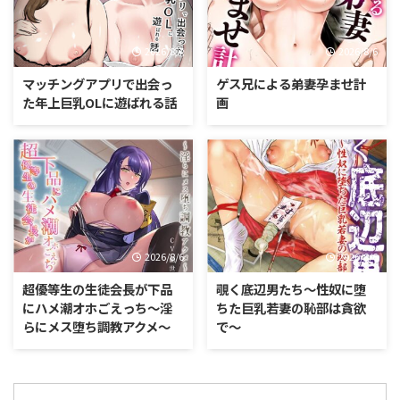
2026/8/7
2026/8/6
マッチングアプリで出会っ
ゲス兄による弟妻孕ませ計
た年上巨乳OLに遊ばれる話
画
2026/8/6
2026/8/6
超優等生の生徒会長が下品
覗く底辺男たち〜性奴に堕
にハメ潮オホごえっち〜淫
ちた巨乳若妻の恥部は貪欲
らにメス堕ち調教アクメ〜
で〜