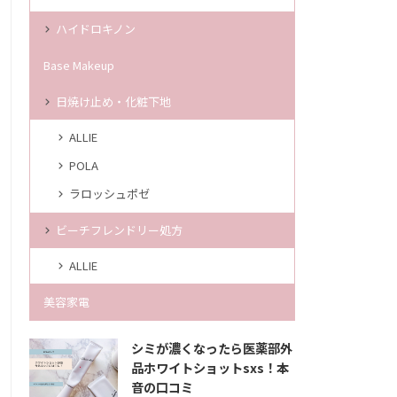
ハイドロキノン
Base Makeup
日焼け止め・化粧下地
ALLIE
POLA
ラロッシュポゼ
ビーチフレンドリー処方
ALLIE
美容家電
シミが濃くなったら医薬部外
品ホワイトショットsxs！本
音の口コミ