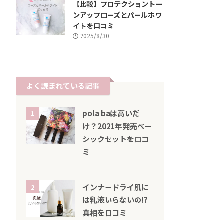
【比較】プロテクショントー
ンアップローズとパールホワ
イトを口コミ
2025/8/30
よく読まれている記事
pola baは高いだ
1
け？2021年発売ベー
シックセットを口コ
ミ
インナードライ肌に
2
は乳液いらないの!?
真相を口コミ