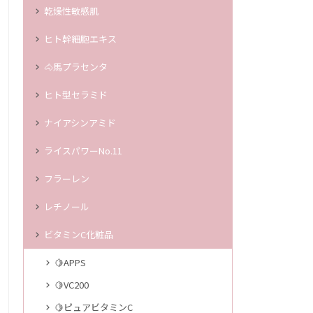
乾燥性敏感肌
ヒト幹細胞エキス
🐴馬プラセンタ
ヒト型セラミド
ナイアシンアミド
ライスパワーNo.11
フラーレン
レチノール
ビタミンC化粧品
🍋APPS
🍋VC200
🍋ピュアビタミンC