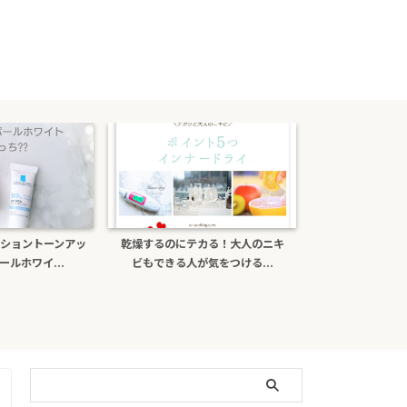
ショントーンアッ
乾燥するのにテカる！大人のニキ
ポーラb.aライト
ホワイ...
ビもできる人が気をつける...
がある？日焼け