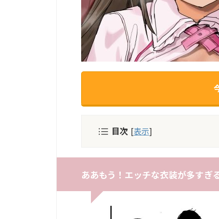
目次
[
表示
]
ああもう！エッチな衣装が多すぎる