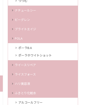
つつむ
ナチュールシー
ビーグレン
ブライトエイジ
POLA
ポーラB.A
ポーラホワイトショット
ライースリペア
ライスフォース
ハリ美容液
ふきとり化粧水
アルコールフリー