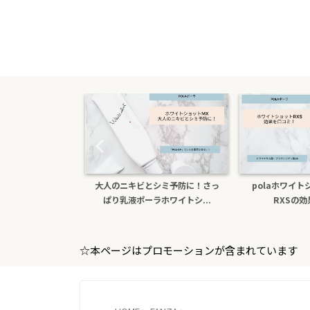
ら医薬部外品ホ
大人のニキビとシミ予防に！さっ
polaホワイト
xs！本...
ぱり乳液ポーラホワイトシ...
RXSの効
☆本ページはプロモーションが含まれています