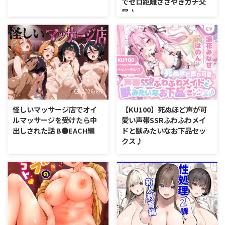
でゼロ距離ささやきガチ交
尾♪
2026/8/7
2026/8/7
怪しいマッサージ店でオイ
【KU100】死ぬほど声が可
ルマッサージを受けたら中
愛い声帯SSRふわふわメイ
出しされた話 B●EACH編
ドと獣みたいなお下品セッ
クス♪