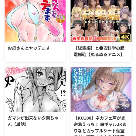
2026/8/7
2026/8/7
お母さんとヤッテます
【総集編】と●る科学の超
電磁砲【ぬるぬるアニメ】
2026/8/7
2026/8/7
ガマンが出来ない夕奈ちゃ
【KU100】ネカフェ声がま
ん（単話）
密着えっち！ 白ギャルJKあ
りなとカップルシート個室