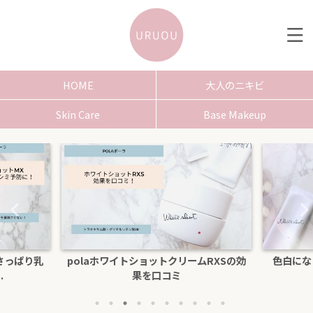
HOME
大人のニキビ
Skin Care
Base Makeup
さっぱり乳
polaホワイトショットクリームRXSの効
色白にな
.
果を口コミ