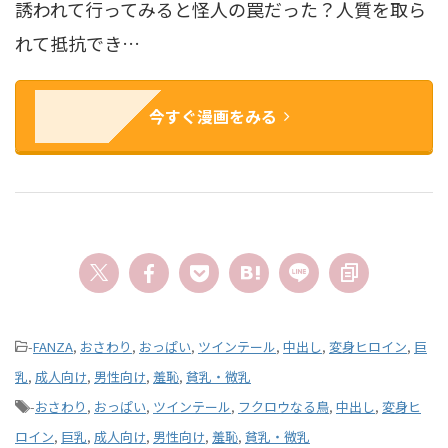
誘われて行ってみると怪人の罠だった？人質を取ら
れて抵抗でき…
今すぐ漫画をみる
-
FANZA
,
おさわり
,
おっぱい
,
ツインテール
,
中出し
,
変身ヒロイン
,
巨
乳
,
成人向け
,
男性向け
,
羞恥
,
貧乳・微乳
-
おさわり
,
おっぱい
,
ツインテール
,
フクロウなる鳥
,
中出し
,
変身ヒ
ロイン
,
巨乳
,
成人向け
,
男性向け
,
羞恥
,
貧乳・微乳