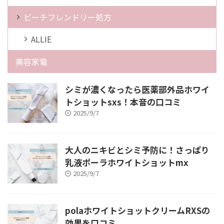
ビーチフレンドリー処方
ALLIE
美容家電
シミが濃くなったら医薬部外品ホワイ
トショットsxs！本音の口コミ
2025/9/7
大人のニキビとシミ予防に！さっぱり
乳液ポーラホワイトショットmx
2025/9/7
polaホワイトショットクリームRXSの
効果を口コミ