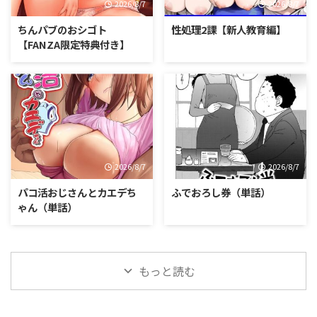
2026/8/7
2026/8/7
ちんパブのおシゴト
性処理2課【新人教育編】
【FANZA限定特典付き】
2026/8/7
2026/8/7
パコ活おじさんとカエデち
ふでおろし券（単話）
ゃん（単話）
もっと読む