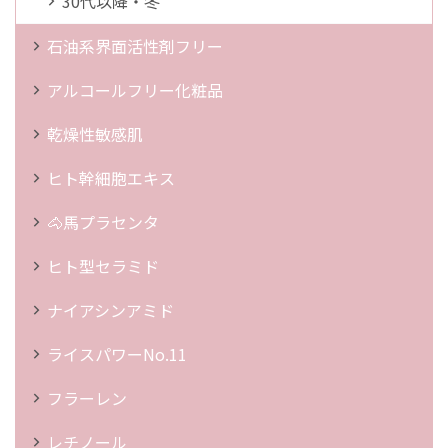
30代以降・冬
石油系界面活性剤フリー
アルコールフリー化粧品
乾燥性敏感肌
ヒト幹細胞エキス
🐴馬プラセンタ
ヒト型セラミド
ナイアシンアミド
ライスパワーNo.11
フラーレン
レチノール