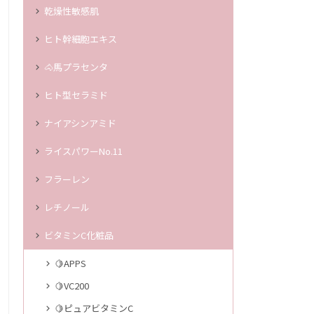
乾燥性敏感肌
ヒト幹細胞エキス
🐴馬プラセンタ
ヒト型セラミド
ナイアシンアミド
ライスパワーNo.11
フラーレン
レチノール
ビタミンC化粧品
🍋APPS
🍋VC200
🍋ピュアビタミンC