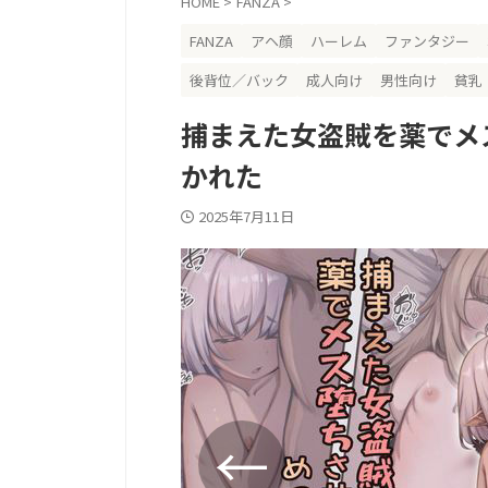
HOME
>
FANZA
>
FANZA
アヘ顔
ハーレム
ファンタジー
後背位／バック
成人向け
男性向け
貧乳
捕まえた女盗賊を薬でメ
かれた
2025年7月11日