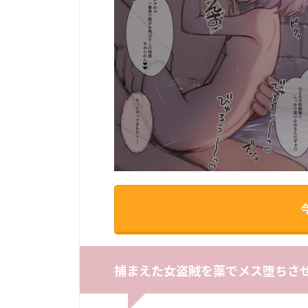
捕まえた女盗賊を薬でメス堕ちさせ