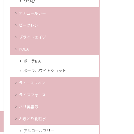
つつむ
ナチュールシー
ビーグレン
ブライトエイジ
POLA
ポーラB.A
ポーラホワイトショット
ライースリペア
ライスフォース
ハリ美容液
ふきとり化粧水
アルコールフリー