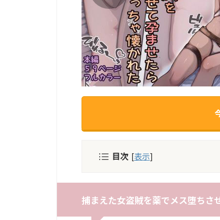
目次
[
表示
]
捕まえた女盗賊を薬でメス堕ちさせ