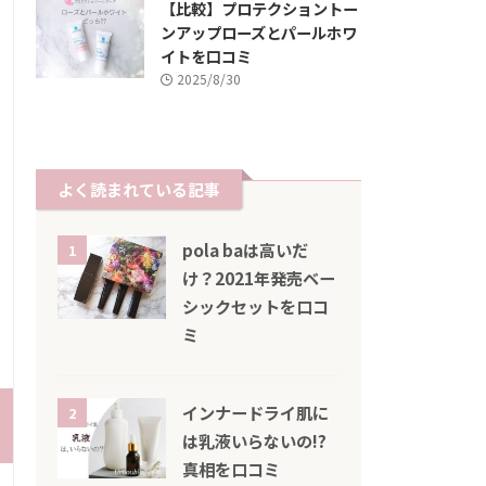
【比較】プロテクショントー
ンアップローズとパールホワ
イトを口コミ
2025/8/30
よく読まれている記事
pola baは高いだ
1
け？2021年発売ベー
シックセットを口コ
ミ
インナードライ肌に
2
は乳液いらないの!?
真相を口コミ