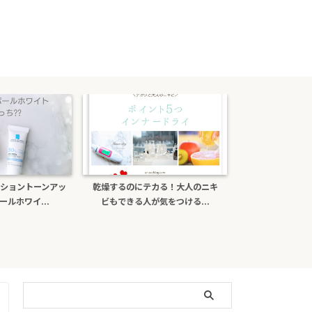
ショントーンアッ
乾燥するのにテカる！大人のニキ
ポーラb.aライ
ルホワイ...
ビもできる人が気をつける...
がある？日焼