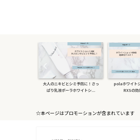
たら医薬部外品ホ
大人のニキビとシミ予防に！さっ
polaホワイ
sxs！本...
ぱり乳液ポーラホワイトシ...
RXSの
☆本ページはプロモーションが含まれています