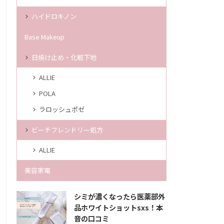
ハイドロキノン
Base Makeup
日焼け止め・化粧下地
ALLIE
POLA
ラロッシュポゼ
ビーチフレンドリー処方
ALLIE
美容家電
シミが濃くなったら医薬部外
品ホワイトショットsxs！本
音の口コミ