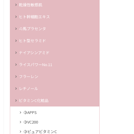
乾燥性敏感肌
ヒト幹細胞エキス
🐴馬プラセンタ
ヒト型セラミド
ナイアシンアミド
ライスパワーNo.11
フラーレン
レチノール
ビタミンC化粧品
🍋APPS
🍋VC200
🍋ピュアビタミンC