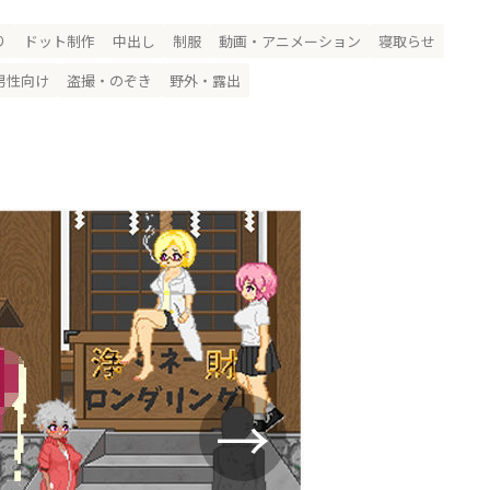
り
ドット制作
中出し
制服
動画・アニメーション
寝取らせ
男性向け
盗撮・のぞき
野外・露出