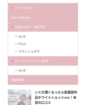
ハイドロキノン
Base Makeup
日焼け止め・化粧下地
ALLIE
POLA
ラロッシュポゼ
ビーチフレンドリー処方
ALLIE
美容家電
シミが濃くなったら医薬部外
品ホワイトショットsxs！本
音の口コミ