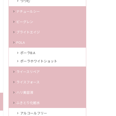
つつむ
ナチュールシー
ビーグレン
ブライトエイジ
POLA
ポーラB.A
ポーラホワイトショット
ライースリペア
ライスフォース
ハリ美容液
ふきとり化粧水
アルコールフリー