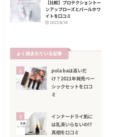
【比較】プロテクショントー
ンアップローズとパールホワ
イトを口コミ
2025/8/30
よく読まれている記事
pola baは高いだ
1
け？2021年発売ベー
シックセットを口コ
ミ
インナードライ肌に
2
は乳液いらないの!?
真相を口コミ