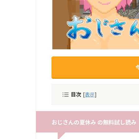
目次
[
表示
]
おじさんの夏休み の無料試し読み