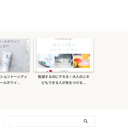
カる！大人のニキ
ポーラb.aライトセレクターは偽物
ナチュールcを口
気をつける...
がある？日焼け止め効...
ミンＣの効果と