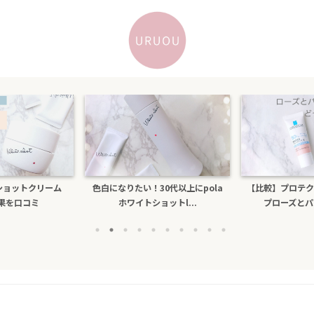
30代以上にpola
【比較】プロテクショントーンアッ
乾燥するのにテ
ョットl...
プローズとパールホワイ...
ビもできる人が