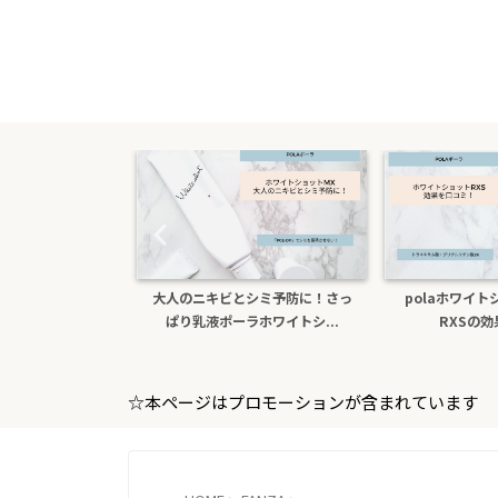
シミ予防に！さっ
polaホワイトショットクリーム
色白になりたい！
ホワイトシ...
RXSの効果を口コミ
ホワイトシ
☆本ページはプロモーションが含まれています