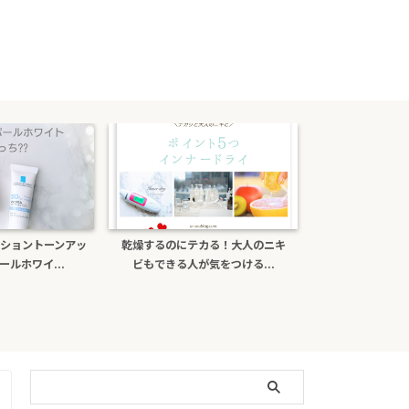
カる！大人のニキ
ポーラb.aライトセレクターは偽物
ナチュールcを口
気をつける...
がある？日焼け止め効...
ミンＣの効果と