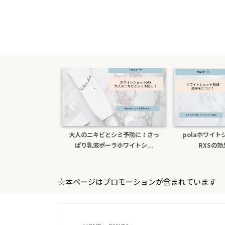
シミ予防に！さっ
polaホワイトショットクリーム
色白になりたい！
ホワイトシ...
RXSの効果を口コミ
ホワイトシ
☆本ページはプロモーションが含まれています