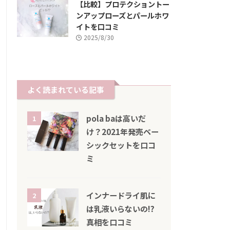
【比較】プロテクショントー
ンアップローズとパールホワ
イトを口コミ
2025/8/30
よく読まれている記事
pola baは高いだ
1
け？2021年発売ベー
シックセットを口コ
ミ
インナードライ肌に
2
は乳液いらないの!?
真相を口コミ