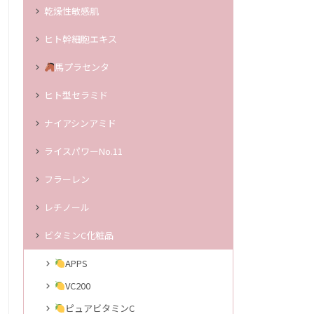
乾燥性敏感肌
ヒト幹細胞エキス
馬プラセンタ
ヒト型セラミド
ナイアシンアミド
ライスパワーNo.11
フラーレン
レチノール
ビタミンC化粧品
APPS
VC200
ピュアビタミンC