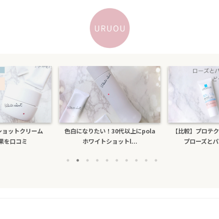
30代以上にpola
【比較】プロテクショントーンアッ
乾燥するのにテ
ョットl...
プローズとパールホワイ...
ビもできる人が