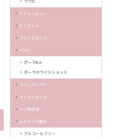
つつむ
ナチュールシー
ビーグレン
ブライトエイジ
POLA
ポーラB.A
ポーラホワイトショット
ライースリペア
ライスフォース
ハリ美容液
ふきとり化粧水
アルコールフリー