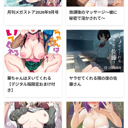
2026/8/8
2026/8/8
月刊メガストア2026年9月号
放課後のマッサージ〜彼に
秘密で溶かされて〜
2026/8/8
2026/8/8
華ちゃんはヌいてくれる
ヤラせてくれる隣の席の佐
【デジタル版限定おまけ付
藤さん
き】