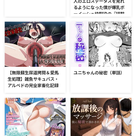
人のエロステータスを見れ
るようになった僕が爆乳ボ
ーイッシュ幼馴染の『経験
人数1人』表示で脳破壊され
た件〜
2026/8/8
2026/8/8
【無限蘇生尿道拷問＆愛馬
ユニちゃんの秘密（単話）
生処理】雑魚サキュバス・
アルベドの完全家畜化記録