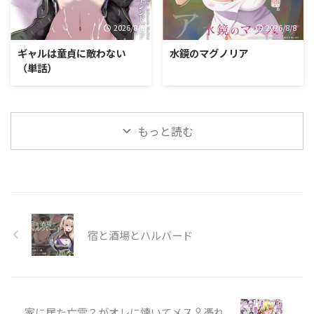
2026/8/8
2026/8/8
ギャルは童貞に敵わない
水鏡のマグノリア
（単話）
もっと読む
宿と酒場とハルバード
家に居た亡霊？がオレに懐いてメス♀憑れ