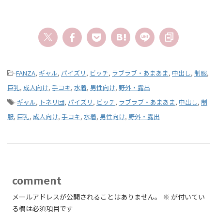
-
FANZA
,
ギャル
,
パイズリ
,
ビッチ
,
ラブラブ・あまあま
,
中出し
,
制服
,
巨乳
,
成人向け
,
手コキ
,
水着
,
男性向け
,
野外・露出
-
ギャル
,
トネリ団
,
パイズリ
,
ビッチ
,
ラブラブ・あまあま
,
中出し
,
制
服
,
巨乳
,
成人向け
,
手コキ
,
水着
,
男性向け
,
野外・露出
comment
メールアドレスが公開されることはありません。
※
が付いてい
る欄は必須項目です