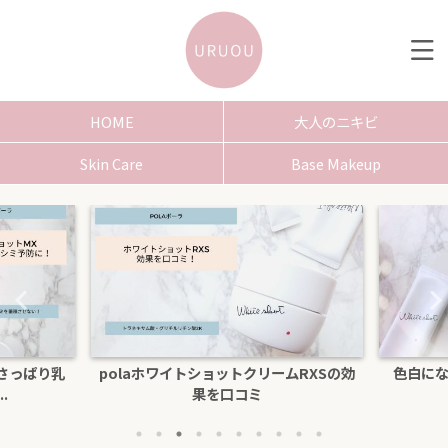
HOME
大人のニキビ
Skin Care
Base Makeup
さっぱり乳
polaホワイトショットクリームRXSの効
色白にな
.
果を口コミ