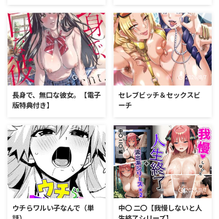
2026/8/7
2026/8/7
長身で、無口な彼女。【電子
セレブビッチ＆セックスビ
版特典付き】
ーチ
2026/8/7
2026/8/7
ウチらワルい子なんで（単
中〇 二〇【我慢しないと人
話）
生終了シリーズ】