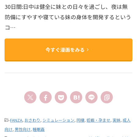
30日間:日中は健全に妹との日々を過ごし、夜は無
防備にすやすや寝ている妹の身体を開発するという
コ…
今すぐ漫画をみる
-
FANZA
,
おさわり
,
シミュレーション
,
同棲
,
妊娠・孕ませ
,
実妹
,
成人
向け
,
男性向け
,
睡眠姦