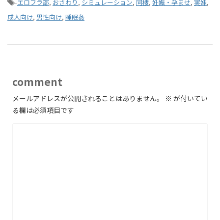
-
エロフラ部
,
おさわり
,
シミュレーション
,
同棲
,
妊娠・孕ませ
,
実妹
,
成人向け
,
男性向け
,
睡眠姦
comment
メールアドレスが公開されることはありません。
※
が付いてい
る欄は必須項目です