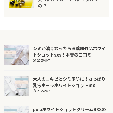
の!?
シミが濃くなったら医薬部外品ホワイ
トショットsxs！本音の口コミ
2025/9/7
大人のニキビとシミ予防に！さっぱり
乳液ポーラホワイトショットmx
2025/9/7
polaホワイトショットクリームRXSの