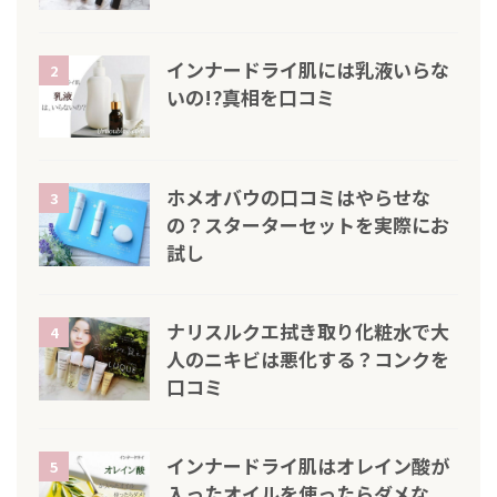
インナードライ肌には乳液いらな
2
いの!?真相を口コミ
ホメオバウの口コミはやらせな
3
の？スターターセットを実際にお
試し
ナリスルクエ拭き取り化粧水で大
4
人のニキビは悪化する？コンクを
口コミ
インナードライ肌はオレイン酸が
5
入ったオイルを使ったらダメな