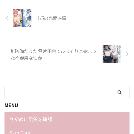
1/5の恋愛感情
無防備だった頃 片田舎でひっそりと始まっ
た不器用な性春
MENU
🔰初めに肌質を確認
Skin Care