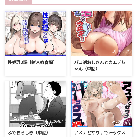
2026/8/7
2026/8/7
性処理2課【新人教育編】
パコ活おじさんとカエデち
ゃん（単話）
2026/8/7
2026/8/7
ふでおろし券（単話）
アスナとサウナで汗ックス