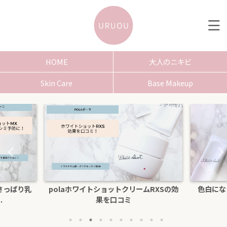
HOME
大人のニキビ
Skin Care
Base Makeup
さっぱり乳
polaホワイトショットクリームRXSの効
色白にな
.
果を口コミ