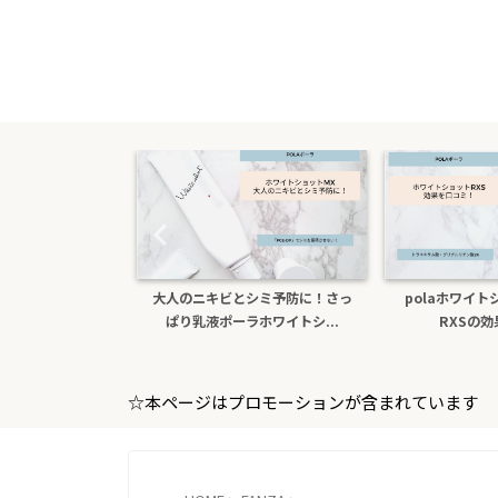
人のニキビとシミ予防に！さっ
polaホワイトショットクリーム
色白
ぱり乳液ポーラホワイトシ...
RXSの効果を口コミ
☆本ページはプロモーションが含まれています