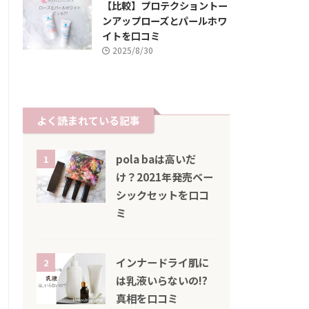
【比較】プロテクショントー
ンアップローズとパールホワ
イトを口コミ
2025/8/30
よく読まれている記事
pola baは高いだ
1
け？2021年発売ベー
シックセットを口コ
ミ
インナードライ肌に
2
は乳液いらないの!?
真相を口コミ