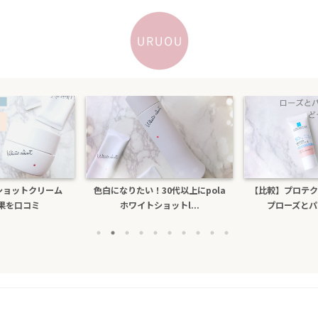
になりたい！30代以上にpola
【比較】プロテクショントーンアッ
乾
ホワイトショットl...
プローズとパールホワイ...