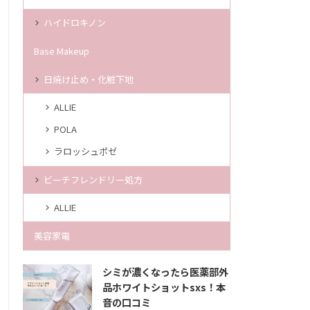
ハイドロキノン
Base Makeup
日焼け止め・化粧下地
ALLIE
POLA
ラロッシュポゼ
ビーチフレンドリー処方
ALLIE
美容家電
シミが濃くなったら医薬部外
品ホワイトショットsxs！本
音の口コミ