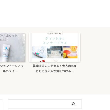
燥するのにテカる！大人のニキ
ポーラb.aライトセレクターは偽物
ナチ
ビもできる人が気をつける...
がある？日焼け止め効...