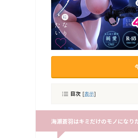
目次
[
表示
]
海瀬蒼羽はキミだけのモノになりた