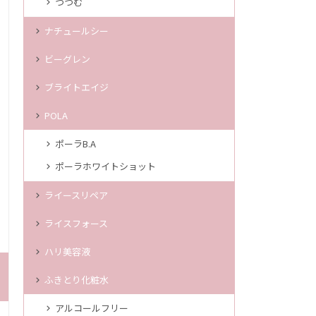
つつむ
ナチュールシー
ビーグレン
ブライトエイジ
POLA
ポーラB.A
ポーラホワイトショット
ライースリペア
ライスフォース
ハリ美容液
ふきとり化粧水
アルコールフリー