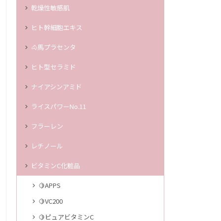
乾燥性敏感肌
ヒト幹細胞エキス
🐴馬プラセンタ
ヒト型セラミド
ナイアシンアミド
ライスパワーNo.11
フラーレン
レチノール
ビタミンC化粧品
🍋APPS
🍋VC200
🍋ピュアビタミンC