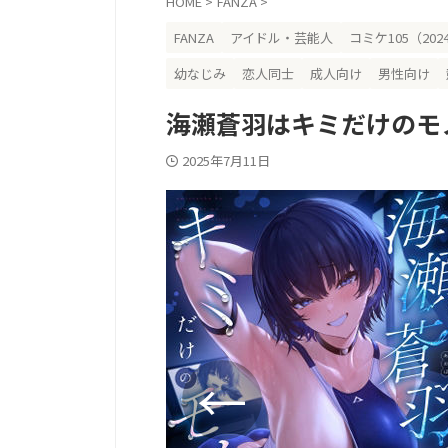
HOME
>
FANZA
>
FANZA
アイドル・芸能人
コミケ105（202
幼なじみ
恋人同士
成人向け
男性向け
海瀬蒼羽はキミだけのモ
2025年7月11日