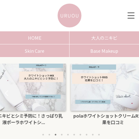
HOME
大人のニキビ
Skin Care
Base Makeup
さっぱり乳
polaホワイトショットクリームRXSの効
色白にな
.
果を口コミ