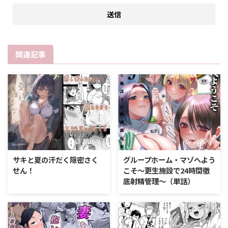
関連記事
2026/8/7
2026/8/7
サキと夏の汗だく隠密さく
グループホーム・マゾへよう
せん！
こそ〜更生施設で24時間徹
底射精管理〜（単話）