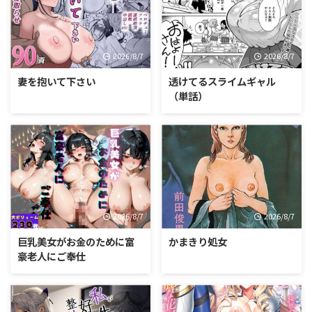
2026/8/7
2026/8/7
妻を抱いて下さい
透けてるスライムギャル
（単話）
2026/8/7
2026/8/7
巨乳美女がお金のために富
かまきり処女
豪老人にご奉仕