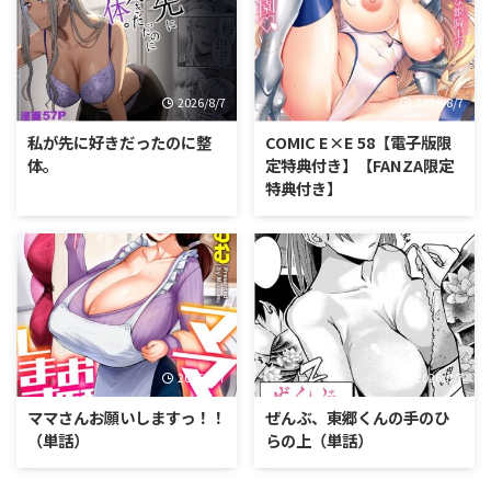
2026/8/7
2026/8/7
私が先に好きだったのに整
COMIC E×E 58【電子版限
体。
定特典付き】【FANZA限定
特典付き】
2026/8/7
2026/8/7
ママさんお願いしますっ！！
ぜんぶ、東郷くんの手のひ
（単話）
らの上（単話）