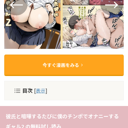
今すぐ漫画をみる
目次
[
表示
]
彼氏と喧嘩するたびに僕のチンポでオナニーする
ギャル2 の無料試し読み