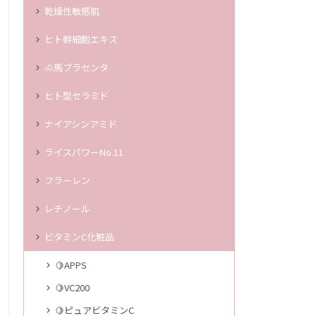
乾燥性敏感肌
ヒト幹細胞エキス
🐴馬プラセンタ
ヒト型セラミド
ナイアシンアミド
ライスパワーNo.11
フラーレン
レチノール
ビタミンC化粧品
🍋APPS
🍋VC200
🍋ピュアビタミンC