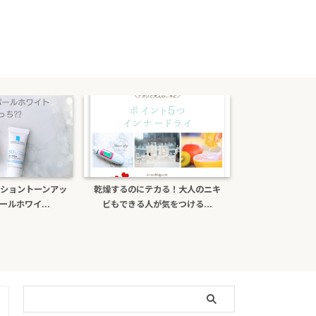
乾燥するのにテカる！大人のニキ
ポーラb.aライトセレクターは偽物
ビもできる人が気をつける...
がある？日焼け止め効...