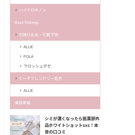
ハイドロキノン
Base Makeup
日焼け止め・化粧下地
ALLIE
POLA
ラロッシュポゼ
ビーチフレンドリー処方
ALLIE
美容家電
シミが濃くなったら医薬部外
品ホワイトショットsxs！本
音の口コミ