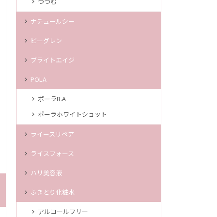
つつむ
ナチュールシー
ビーグレン
ブライトエイジ
POLA
ポーラB.A
ポーラホワイトショット
ライースリペア
ライスフォース
ハリ美容液
ふきとり化粧水
アルコールフリー