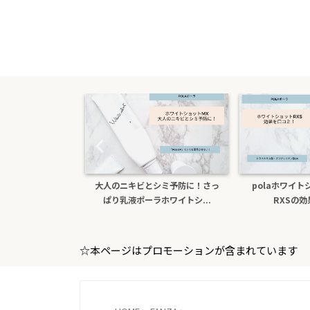
大人のニキビとシミ予防に！さっ
polaホワイトショットクリーム
ぱり乳液ポーラホワイトシ...
RXSの効果を口コミ
☆本ページはプロモーションが含まれています