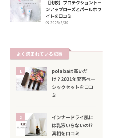
【比較】プロテクショントー
ンアップローズとパールホワ
イトを口コミ
2025/8/30
よく読まれている記事
pola baは高いだ
1
け？2021年発売ベー
シックセットを口コ
ミ
インナードライ肌に
2
は乳液いらないの!?
真相を口コミ