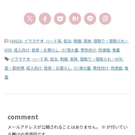
-
FANZA
,
イラマチオ
,
ハード系
,
処女
,
制服
,
実妹
,
寝取り・寝取られ・
NTR
,
成人向け
,
放尿・お漏らし
,
汁/液大量
,
男性向け
,
肉便器
,
鬼畜
-
イラマチオ
,
ハード系
,
処女
,
制服
,
実妹
,
寝取り・寝取られ・NTR
,
愛・筋肉博
,
成人向け
,
放尿・お漏らし
,
汁/液大量
,
男性向け
,
肉便器
,
鬼
畜
comment
メールアドレスが公開されることはありません。
※
が付いてい
る欄は必須項目です