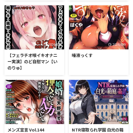
2026/8/9
2026/8/9
【フェラチオ喉イキオナニ
唾液っくす
ー実演】のど自慰マン【い
のりゅ】
2026/8/9
2026/8/9
メンズ宣言 Vol.144
NTR寝取られ学園 白光の箱