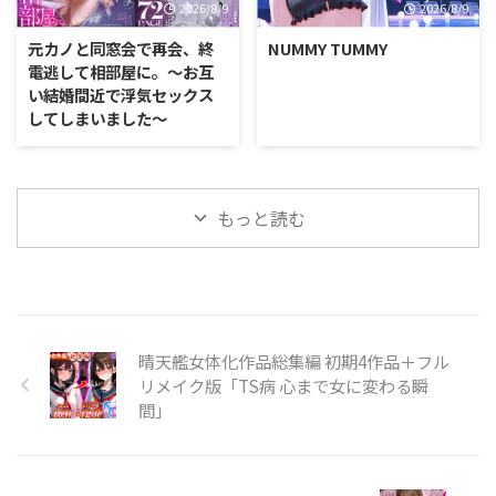
2026/8/9
2026/8/9
元カノと同窓会で再会、終
NUMMY TUMMY
電逃して相部屋に。〜お互
い結婚間近で浮気セックス
してしまいました〜
もっと読む
晴天艦女体化作品総集編 初期4作品＋フル
リメイク版「TS病 心まで女に変わる瞬
間」