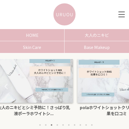
HOME
大人のニキビ
Skin Care
Base Makeup
さっぱり乳
polaホワイトショットクリームRXSの効
色白にな
.
果を口コミ