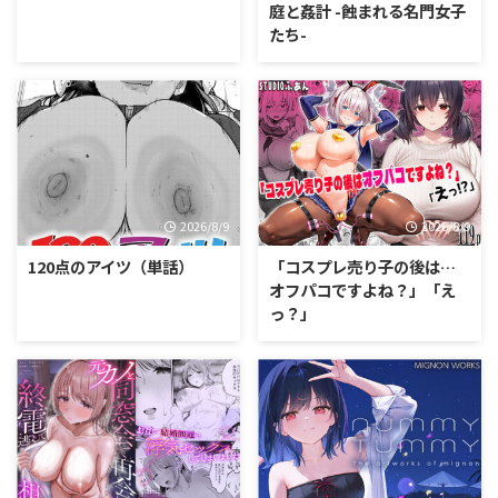
庭と姦計 -蝕まれる名門女子
たち-
2026/8/9
2026/8/9
120点のアイツ（単話）
「コスプレ売り子の後は…
オフパコですよね？」「え
っ？」