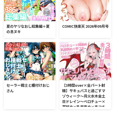
2026/8/8
2026/8/8
夏のヤリなおし総集編＋夏
COMIC快楽天 2026年09月号
の息ヌキ
2026/8/8
2026/8/8
セーラー戦士と種付けおじ
【3時間over×全パート射
さん
精】サキュバスと過ごすマ
ゾウィーク〜月火水木金土
日ドレイン〜ベロチュー×
耳舐め×乳首責め×手コキ
×パイズリ×フェラ×中出