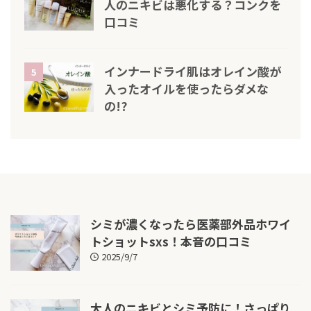
人のニキビは悪化する？コンクを
口コミ
インナードライ肌はオレイン酸が
5
入ったオイルを使ったらダメな
の!?
シミが濃くなったら医薬部外品ホワイ
トショットsxs！本音の口コミ
2025/9/7
大人のニキビとシミ予防に！さっぱり