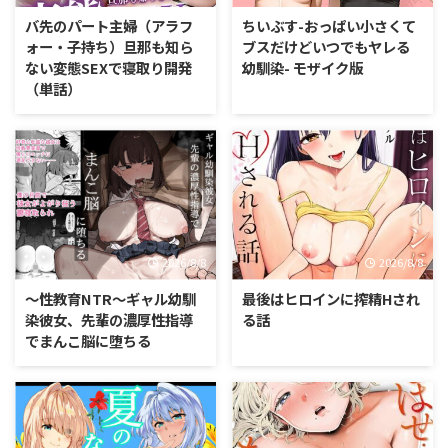
バ先のパート主婦（アラフ
ちいぶす-おっぱい小さくて
ォー・子持ち）旦那も知ら
ブスだけどいつでもヤレる
ない変態SEXで寝取り開発
幼馴染- モザイク版
（単話）
2026/8/8
2026/8/8
〜性教育NTR〜ギャル幼馴
最後はヒロインに搾精Hされ
染彼女、先輩の濃厚性指導
る話
でまんこ脳に堕ちる