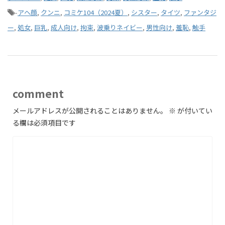
-
アヘ顔
,
クンニ
,
コミケ104（2024夏）
,
シスター
,
タイツ
,
ファンタジ
ー
,
処女
,
巨乳
,
成人向け
,
拘束
,
波乗りネイビー
,
男性向け
,
羞恥
,
触手
comment
メールアドレスが公開されることはありません。
※
が付いてい
る欄は必須項目です