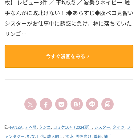
枚】 レビュー3件 ／ 平均5点 ／ 波乗りネイビー-触
手なんかに敗北けない！:◆あらすじ◆腹ペコ見習い
シスターがお仕事中に誘惑に負け、林に落ちていた
リンゴ…
今すぐ漫画をみる
-
FANZA
,
アヘ顔
,
クンニ
,
コミケ104（2024夏）
,
シスター
,
タイツ
,
フ
ァンタジー
,
処女
,
巨乳
,
成人向け
,
拘束
,
男性向け
,
羞恥
,
触手