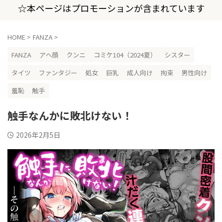
☆本ページはプロモーションが含まれています
HOME
>
FANZA
>
FANZA
アヘ顔
クンニ
コミケ104（2024夏）
シスター
タイツ
ファンタジー
処女
巨乳
成人向け
拘束
男性向け
羞恥
触手
触手なんかに敗北けない！
2026年2月5日