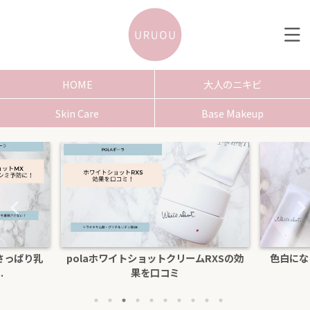
HOME
大人のニキビ
Skin Care
Base Makeup
さっぱり乳
polaホワイトショットクリームRXSの効
色白にな
.
果を口コミ