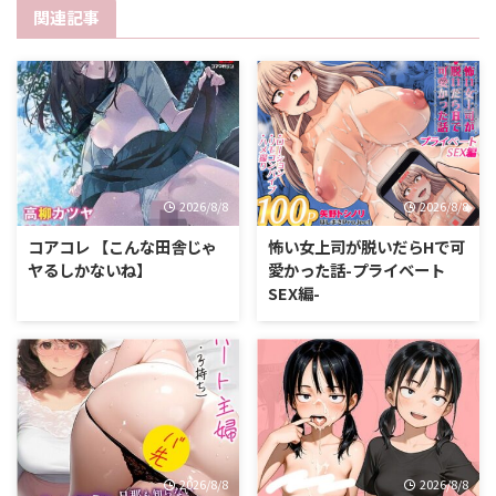
関連記事
2026/8/8
2026/8/8
コアコレ 【こんな田舎じゃ
怖い女上司が脱いだらHで可
ヤるしかないね】
愛かった話-プライベート
SEX編-
2026/8/8
2026/8/8