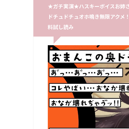
★ガチ実演★ハスキーボイスお姉さ
ドチュドチュオホ鳴き無限アクメ！
料試し読み