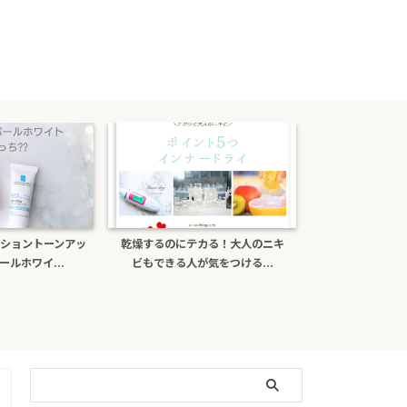
カる！大人のニキ
ポーラb.aライトセレクターは偽物
ナチュールcを口
気をつける...
がある？日焼け止め効...
ミンＣの効果と