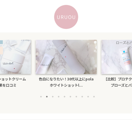
30代以上にpola
【比較】プロテクショントーンアッ
乾燥するのにテ
ョットl...
プローズとパールホワイ...
ビもできる人が