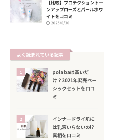
【比較】プロテクショントー
ンアップローズとパールホワ
イトを口コミ
2025/8/30
よく読まれている記事
pola baは高いだ
1
け？2021年発売ベー
シックセットを口コ
ミ
インナードライ肌に
2
は乳液いらないの!?
真相を口コミ