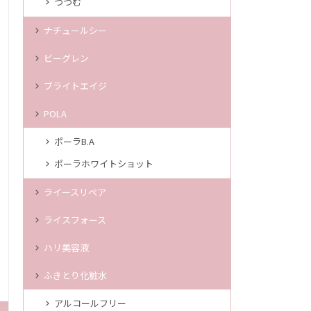
つつむ
ナチュールシー
ビーグレン
ブライトエイジ
POLA
ポーラB.A
ポーラホワイトショット
ライースリペア
ライスフォース
ハリ美容液
ふきとり化粧水
アルコールフリー