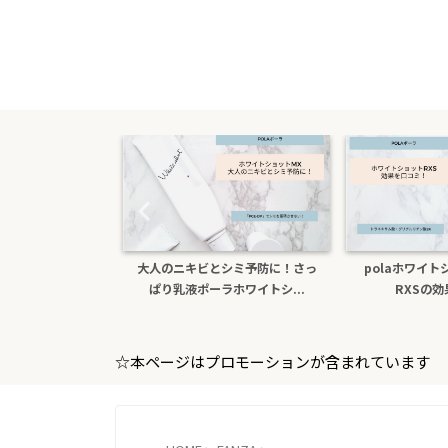
シミ予防に！さっ
polaホワイトショットクリーム
色白になりたい！
ホワイトシ...
RXSの効果を口コミ
ホワイトシ
☆本ページはプロモーションが含まれています