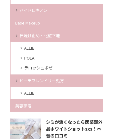
ハイドロキノン
Base Makeup
日焼け止め・化粧下地
ALLIE
POLA
ラロッシュポゼ
ビーチフレンドリー処方
ALLIE
美容家電
シミが濃くなったら医薬部外
品ホワイトショットsxs！本
音の口コミ