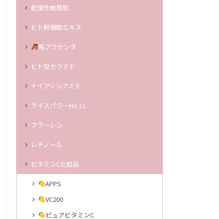
乾燥性敏感肌
ヒト幹細胞エキス
馬プラセンタ
ヒト型セラミド
ナイアシンアミド
ライスパワーNo.11
フラーレン
レチノール
ビタミンC化粧品
APPS
VC200
ピュアビタミンC