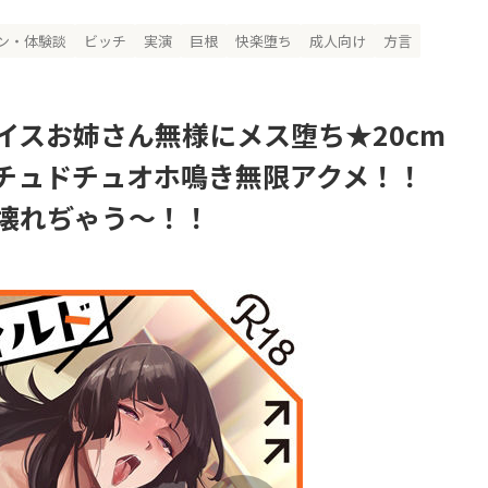
ン・体験談
ビッチ
実演
巨根
快楽堕ち
成人向け
方言
イスお姉さん無様にメス堕ち★20cm
チュドチュオホ鳴き無限アクメ！！
壊れぢゃう〜！！