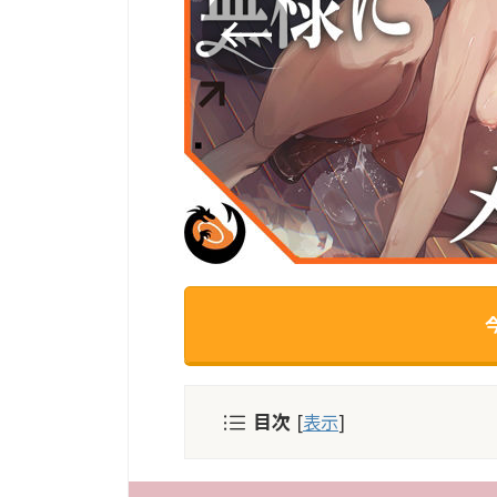
目次
[
表示
]