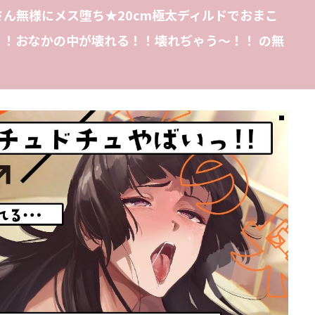
ん無様にメス堕ち★20cm極太ディルドでおまこ
！おなかの中が壊れる！！壊れぢゃう〜！！ の無