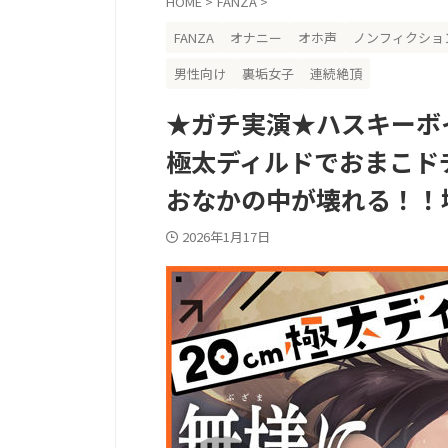
HOME
>
FANZA
>
FANZA
オナニー
オホ声
ノンフィクショ
男性向け
裏垢女子
連続絶頂
★ガチ実演★ハスキーボ
極太ディルドでおまこド
おなかの中が壊れる！！
2026年1月17日