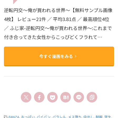
逆転円交〜俺が買われる世界〜【無料サンプル画像
4枚】 レビュー21件 ／ 平均3.81点 ／ 最高順位4位
／ ふじ家-逆転円交〜俺が買われる世界〜:これまで
付き合ってきた女性からこっぴどくフラれて…
今すぐ漫画をみる
-
FANZA
,
おっぱい
,
パイパン
,
パラレル
,
メス堕ち
,
中出し
,
制服
,
学生
,