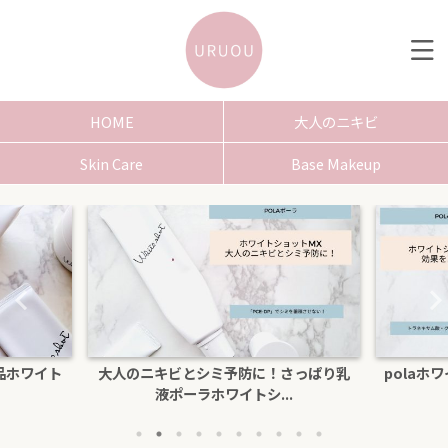
HOME
大人のニキビ
Skin Care
Base Makeup
さっぱり乳
polaホワイトショットクリームRXSの効
色白にな
.
果を口コミ