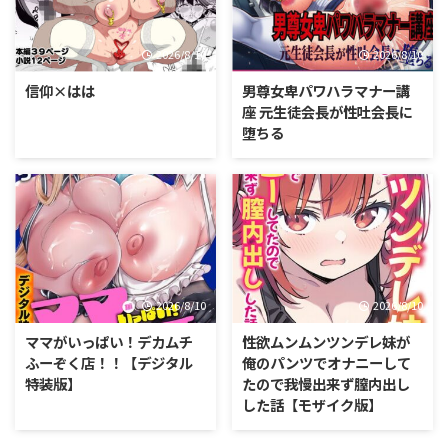
2026/8/10
2026/8/10
信仰×はは
男尊女卑パワハラマナー講
座 元生徒会長が性吐会長に
堕ちる
2026/8/10
2026/8/10
ママがいっぱい！デカムチ
性欲ムンムンツンデレ妹が
ふーぞく店！！【デジタル
俺のパンツでオナニーして
特装版】
たので我慢出来ず膣内出し
した話【モザイク版】