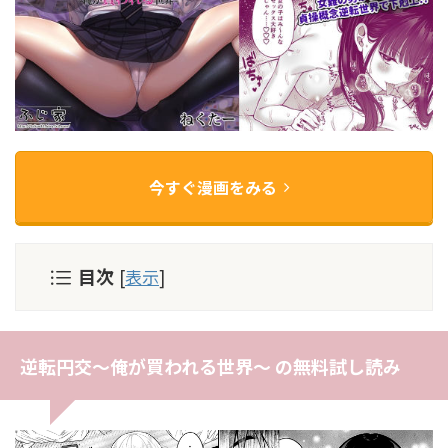
今すぐ漫画をみる
目次
[
表示
]
逆転円交〜俺が買われる世界〜 の無料試し読み