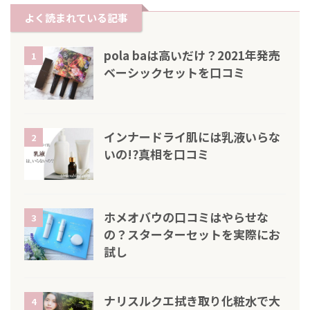
よく読まれている記事
pola baは高いだけ？2021年発売
1
ベーシックセットを口コミ
インナードライ肌には乳液いらな
2
いの!?真相を口コミ
ホメオバウの口コミはやらせな
3
の？スターターセットを実際にお
試し
ナリスルクエ拭き取り化粧水で大
4