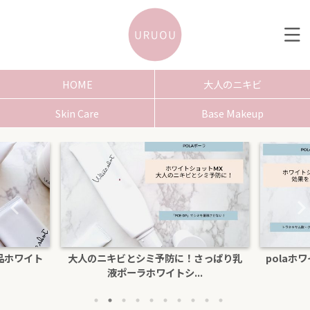
HOME
大人のニキビ
Skin Care
Base Makeup
さっぱり乳
polaホワイトショットクリームRXSの効
色白にな
.
果を口コミ