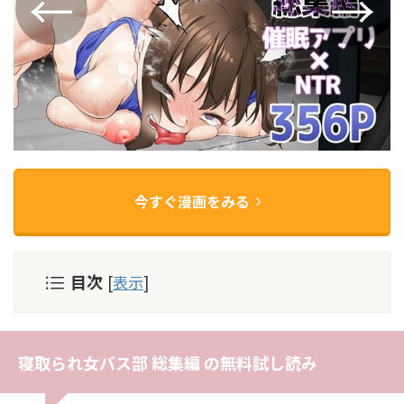
今すぐ漫画をみる
目次
[
表示
]
寝取られ女バス部 総集編 の無料試し読み