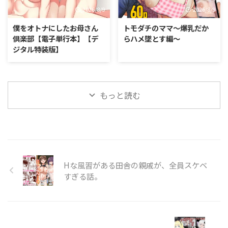
2026/8/9
2026/8/9
僕をオトナにしたお母さん
トモダチのママ〜爆乳だか
倶楽部【電子単行本】【デ
らハメ墜とす編〜
ジタル特装版】
もっと読む
Hな風習がある田舎の親戚が、全員スケベ
すぎる話。