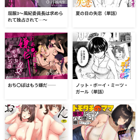
2026/8/9
2026/8/9
屈服3〜風紀委員長は求めら
夏の日の失恋（単話）
れて独占されて…〜
2026/8/9
2026/8/9
おち〇ぽはもう嫌だ――
ノット・ボーイ・ミーツ・
ガール（単話）