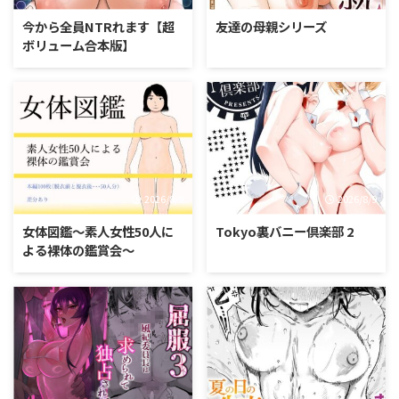
今から全員NTRれます【超
友達の母親シリーズ
ボリューム合本版】
2026/8/9
2026/8/9
女体図鑑〜素人女性50人に
Tokyo裏バニー倶楽部 2
よる裸体の鑑賞会〜