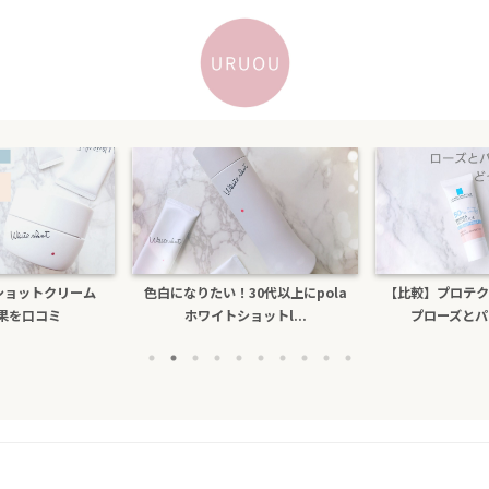
たい！30代以上にpola
【比較】プロテクショントーンアッ
乾燥する
ワイトショットl...
プローズとパールホワイ...
ビもで