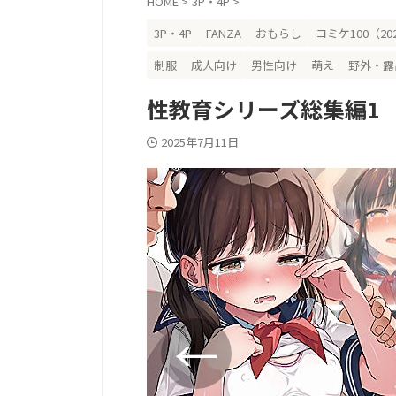
HOME
>
3P・4P
>
3P・4P
FANZA
おもらし
コミケ100（20
制服
成人向け
男性向け
萌え
野外・露
性教育シリーズ総集編1
2025年7月11日