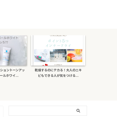
のにテカる！大人のニキ
ポーラb.aライトセレクターは偽物
ナチュール
きる人が気をつける...
がある？日焼け止め効...
ミンＣ