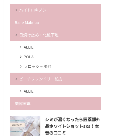
ハイドロキノン
Base Makeup
日焼け止め・化粧下地
ALLIE
POLA
ラロッシュポゼ
ビーチフレンドリー処方
ALLIE
美容家電
シミが濃くなったら医薬部外
品ホワイトショットsxs！本
音の口コミ