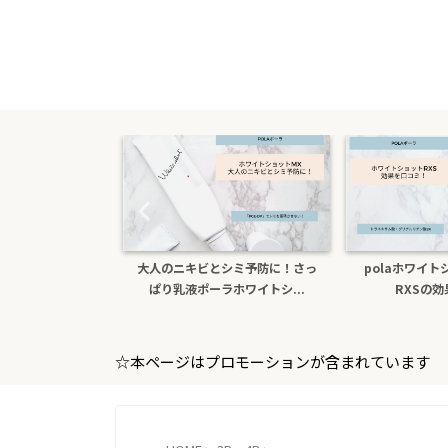
キビとシミ予防に！さっ
polaホワイトショットクリーム
色白になり
液ポーラホワイトシ...
RXSの効果を口コミ
ホ
☆本ページはプロモーションが含まれています