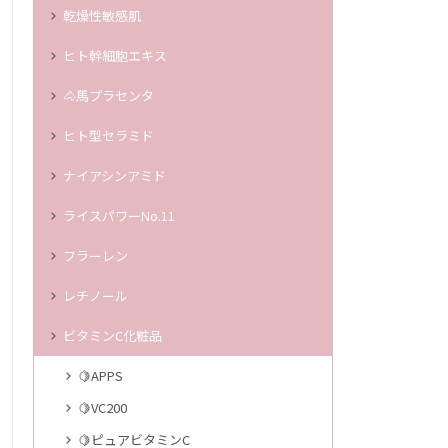
乾燥性敏感肌
ヒト幹細胞エキス
🐴馬プラセンタ
ヒト型セラミド
ナイアシンアミド
ライスパワーNo.11
フラーレン
レチノール
ビタミンC化粧品
🍋APPS
🍋VC200
🍋ピュアビタミンC