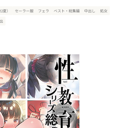
22夏）
セーラー服
フェラ
ベスト・総集編
中出し
処女
出