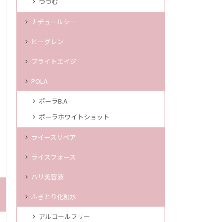
つつむ
ナチュールシー
ビーグレン
ブライトエイジ
POLA
ポーラB.A
ポーラホワイトショット
ライースリペア
ライスフォース
ハリ美容液
ふきとり化粧水
アルコールフリー