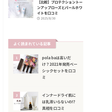
【比較】プロテクショントー
ンアップローズとパールホワ
イトを口コミ
2025/8/30
よく読まれている記事
pola baは高いだ
1
け？2021年発売ベー
シックセットを口コ
ミ
インナードライ肌に
2
は乳液いらないの!?
真相を口コミ