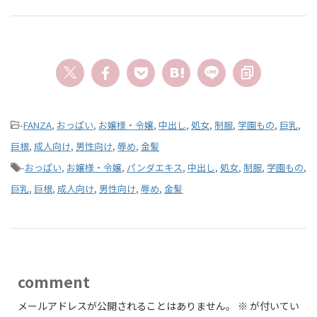
-
FANZA
,
おっぱい
,
お嬢様・令嬢
,
中出し
,
処女
,
制服
,
学園もの
,
巨乳
,
巨根
,
成人向け
,
男性向け
,
辱め
,
金髪
-
おっぱい
,
お嬢様・令嬢
,
パンダエキス
,
中出し
,
処女
,
制服
,
学園もの
,
巨乳
,
巨根
,
成人向け
,
男性向け
,
辱め
,
金髪
comment
メールアドレスが公開されることはありません。
※
が付いてい