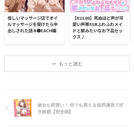
2026/8/7
2026/8/7
怪しいマッサージ店でオイ
【KU100】死ぬほど声が可
ルマッサージを受けたら中
愛い声帯SSRふわふわメイ
出しされた話 B●EACH編
ドと獣みたいなお下品セッ
クス♪
もっと読む
彼女も即買い！ 何でも買える仮想通貨で好
き放題【完全版】