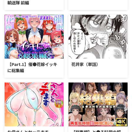
輸送隊 前編
2026/8/8
2026/8/7
【Part.1】催●花嫁イッキ
花井家（単話）
に総集編
2026/8/7
2026/8/7
お母さんとヤッテます
【総集編】と●る科学の超