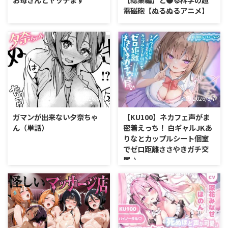
電磁砲【ぬるぬるアニメ】
2026/8/7
2026/8/7
ガマンが出来ない夕奈ちゃ
【KU100】ネカフェ声がま
ん（単話）
密着えっち！ 白ギャルJKあ
りなとカップルシート個室
でゼロ距離ささやきガチ交
尾♪