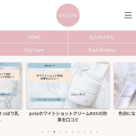
HOME
大人のニキビ
Skin Care
Base Makeup
さっぱり乳
polaホワイトショットクリームRXSの効
色白にな
.
果を口コミ