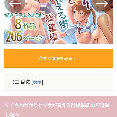
今すぐ漫画をみる
目次
[
表示
]
いくものがかりと少女が買える街総集編 の無料試
し読み