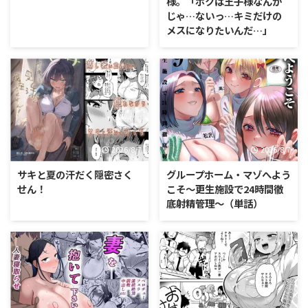
様。「ボクは王子様なんか
じゃ…ないっ…キミだけの
メスになりたいんだ…」
2026/8/7
2026/8/7
サキと夏の汗だく隠密さく
グループホーム・マゾへよう
せん！
こそ〜更生施設で24時間徹
底射精管理〜（単話）