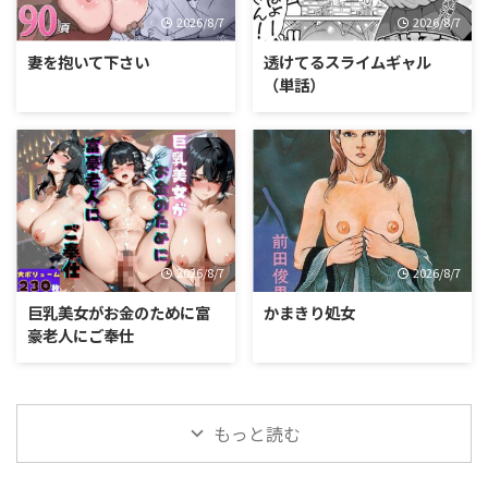
2026/8/7
2026/8/7
妻を抱いて下さい
透けてるスライムギャル
（単話）
2026/8/7
2026/8/7
巨乳美女がお金のために富
かまきり処女
豪老人にご奉仕
もっと読む