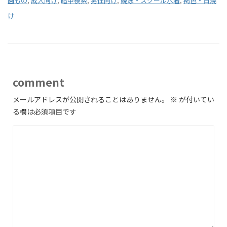
園もの
,
成人向け
,
暗中模索
,
男性向け
,
競泳・スクール水着
,
褐色・日焼
け
comment
メールアドレスが公開されることはありません。
※
が付いてい
る欄は必須項目です