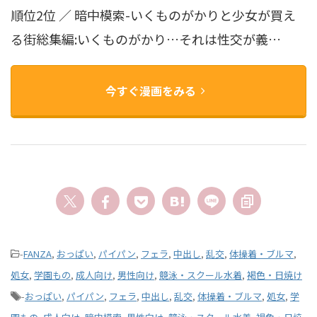
順位2位 ／ 暗中模索-いくものがかりと少女が買え
る街総集編:いくものがかり…それは性交が義…
今すぐ漫画をみる
-
FANZA
,
おっぱい
,
パイパン
,
フェラ
,
中出し
,
乱交
,
体操着・ブルマ
,
処女
,
学園もの
,
成人向け
,
男性向け
,
競泳・スクール水着
,
褐色・日焼け
-
おっぱい
,
パイパン
,
フェラ
,
中出し
,
乱交
,
体操着・ブルマ
,
処女
,
学