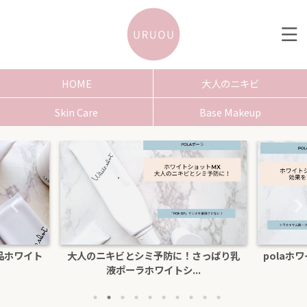
HOME
大人のニキビ
Skin Care
Base Makeup
さっぱり乳
polaホワイトショットクリームRXSの効
色白にな
.
果を口コミ