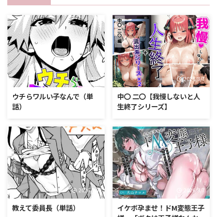
2026/8/7
2026/8/7
ウチらワルい子なんで（単
中〇 二〇【我慢しないと人
話）
生終了シリーズ】
2026/8/7
2026/8/7
教えて委員長（単話）
イケボ孕ませ！ドM変態王子