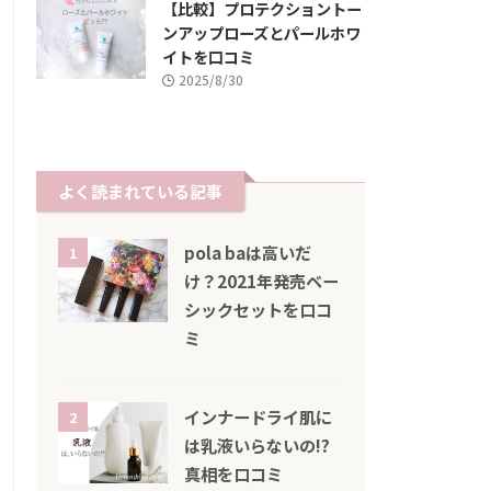
【比較】プロテクショントー
ンアップローズとパールホワ
イトを口コミ
2025/8/30
よく読まれている記事
pola baは高いだ
1
け？2021年発売ベー
シックセットを口コ
ミ
インナードライ肌に
2
は乳液いらないの!?
真相を口コミ