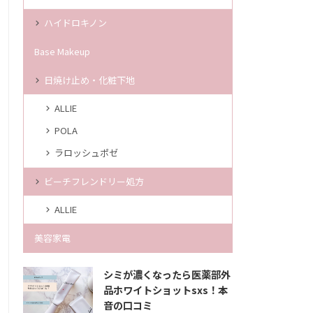
ハイドロキノン
Base Makeup
日焼け止め・化粧下地
ALLIE
POLA
ラロッシュポゼ
ビーチフレンドリー処方
ALLIE
美容家電
シミが濃くなったら医薬部外
品ホワイトショットsxs！本
音の口コミ