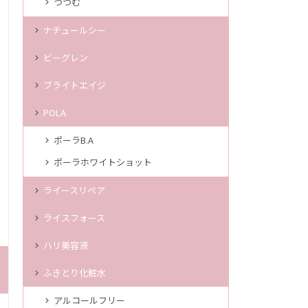
つつむ
ナチュールシー
ビーグレン
ブライトエイジ
POLA
ポーラB.A
ポーラホワイトショット
ライースリペア
ライスフォース
ハリ美容液
ふきとり化粧水
アルコールフリー