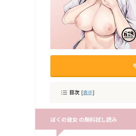
目次
[
表示
]
ぼくの彼女 の無料試し読み