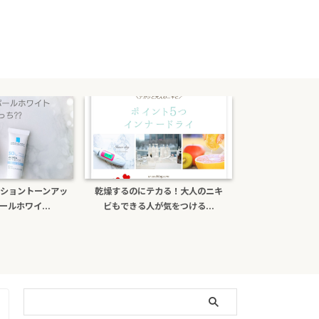
ショントーンアッ
乾燥するのにテカる！大人のニキ
ポーラb.aライ
ルホワイ...
ビもできる人が気をつける...
がある？日焼