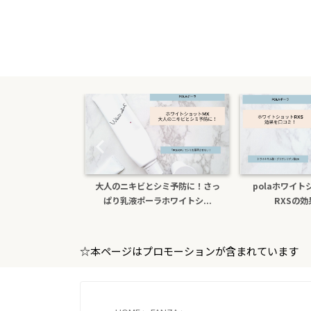
たら医薬部外品ホ
大人のニキビとシミ予防に！さっ
polaホワイ
sxs！本...
ぱり乳液ポーラホワイトシ...
RXSの
☆本ページはプロモーションが含まれています