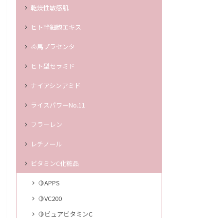
乾燥性敏感肌
ヒト幹細胞エキス
🐴馬プラセンタ
ヒト型セラミド
ナイアシンアミド
ライスパワーNo.11
フラーレン
レチノール
ビタミンC化粧品
🍋APPS
🍋VC200
🍋ピュアビタミンC