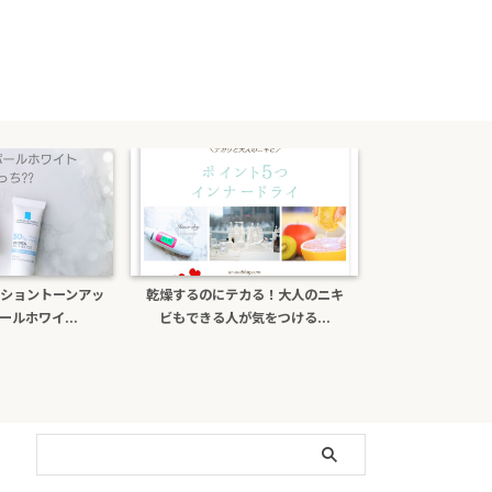
カる！大人のニキ
ポーラb.aライトセレクターは偽物
ナチュールcを口
気をつける...
がある？日焼け止め効...
ミンＣの効果と