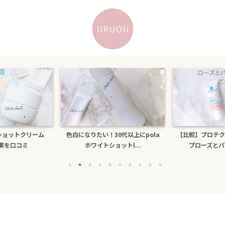
30代以上にpola
【比較】プロテクショントーンアッ
乾燥するのにテ
ョットl...
プローズとパールホワイ...
ビもできる人が