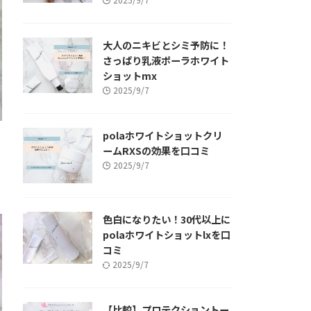
大人のニキビとシミ予防に！
さっぱり乳液ポーラホワイト
ショットmx
2025/9/7
polaホワイトショットクリ
ームRXSの効果を口コミ
2025/9/7
色白になりたい！30代以上に
polaホワイトショットlxを口
コミ
2025/9/7
【比較】プロテクショントー