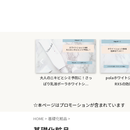
シミ予防に！さっ
polaホワイトショットクリーム
色白になりたい！
ホワイトシ...
RXSの効果を口コミ
ホワイトシ
☆本ページはプロモーションが含まれています
HOME
>
基礎化粧品
>
基礎化粧品