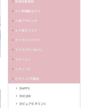
乾燥性敏感肌
ヒト幹細胞エキス
🐴馬プラセンタ
ヒト型セラミド
ナイアシンアミド
ライスパワーNo.11
フラーレン
レチノール
ビタミンC化粧品
🍋APPS
🍋VC200
🍋ピュアビタミンC