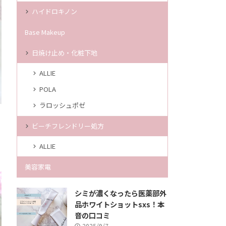
ハイドロキノン
Base Makeup
日焼け止め・化粧下地
ALLIE
POLA
ラロッシュポゼ
ビーチフレンドリー処方
ALLIE
美容家電
シミが濃くなったら医薬部外
品ホワイトショットsxs！本
音の口コミ
2025/9/7