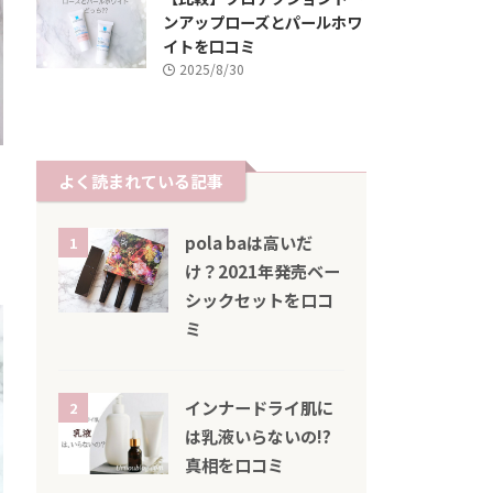
ンアップローズとパールホワ
イトを口コミ
2025/8/30
よく読まれている記事
pola baは高いだ
1
け？2021年発売ベー
シックセットを口コ
ミ
インナードライ肌に
2
は乳液いらないの!?
真相を口コミ