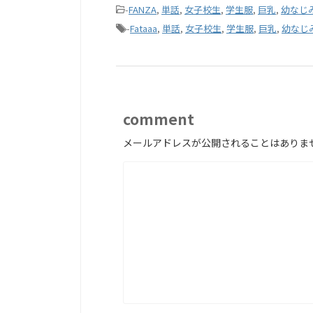
-
FANZA
,
単話
,
女子校生
,
学生服
,
巨乳
,
幼なじ
-
Fataaa
,
単話
,
女子校生
,
学生服
,
巨乳
,
幼なじ
comment
メールアドレスが公開されることはありま