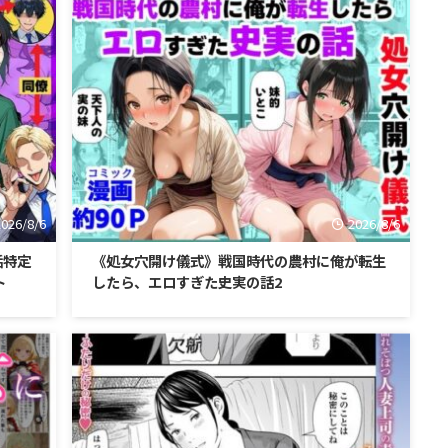
2026/8/6
2026/8/6
垢特定
《処女穴開け儀式》戦国時代の農村に俺が転生
ト
したら、エロすぎた史実の話2