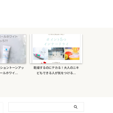
ショントーンアッ
乾燥するのにテカる！大人のニキ
ポーラb.aライ
ルホワイ...
ビもできる人が気をつける...
がある？日焼