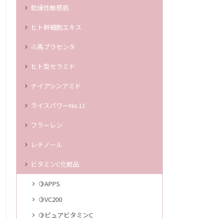
乾燥性敏感肌
ヒト幹細胞エキス
🐴馬プラセンタ
ヒト型セラミド
ナイアシンアミド
ライスパワーNo.11
フラーレン
レチノール
ビタミンC化粧品
🍋APPS
🍋VC200
🍋ピュアビタミンC