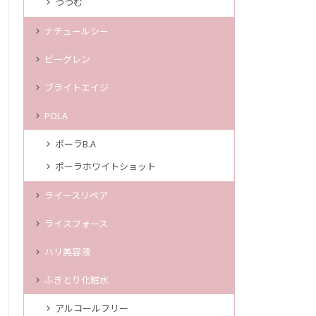
つつむ
ナチュールシー
ビーグレン
ブライトエイジ
POLA
ポーラB.A
ポーラホワイトショット
ライースリペア
ライスフォース
ハリ美容液
ふきとり化粧水
アルコールフリー