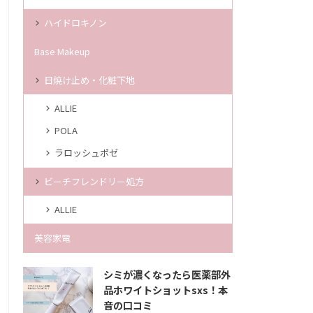
ハイドロキノン
Base Makeup
日焼け止め・化粧下地
ALLIE
POLA
ラロッシュポゼ
ビーチフレンドリー処方
ALLIE
美容家電
シミが濃くなったら医薬部外
品ホワイトショットsxs！本
音の口コミ