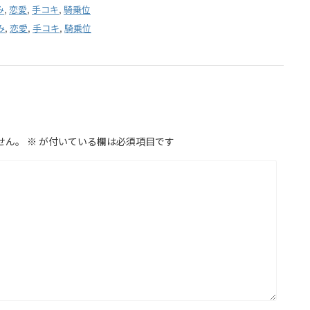
み
,
恋愛
,
手コキ
,
騎乗位
み
,
恋愛
,
手コキ
,
騎乗位
せん。
※
が付いている欄は必須項目です