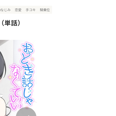
幼なじみ
恋愛
手コキ
騎乗位
（単話）