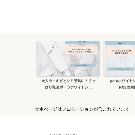
たら医薬部外品ホ
大人のニキビとシミ予防に！さっ
polaホワイ
sxs！本...
ぱり乳液ポーラホワイトシ...
RXSの
☆本ページはプロモーションが含まれています