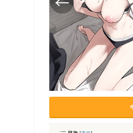
目次
[
表示
]