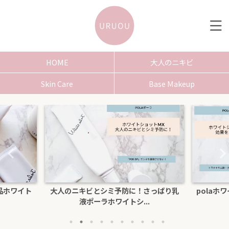
HOME
大人のニキビ
Skin Care
Base Makeup
さっぱり乳
polaホワイトショットクリームRXSの効
色白にな
.
果を口コミ