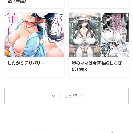
話（単話）
2026/8/9
2026/8/9
したがりデリバリー
噂のママは今宵も妖しくぽ
ぽと鳴く
もっと読む