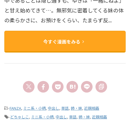
中であることは隠し通すも、ゆきは「一緒にねよ」
と甘え始めてきて…。無邪気に密着してくる妹の体
の柔らかさに、お預けをくらい、たまらず反...
今すぐ漫画をみる
-
FANZA
,
ミニ系・小柄
,
中出し
,
単話
,
姉・妹
,
近親相姦
-
どちゃしこ
,
ミニ系・小柄
,
中出し
,
単話
,
姉・妹
,
近親相姦