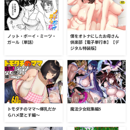
2026/8/9
2026/8/9
ノット・ボーイ・ミーツ・
僕をオトナにしたお母さん
ガール（単話）
倶楽部【電子単行本】【デ
ジタル特装版】
2026/8/9
2026/8/9
トモダチのママ〜爆乳だか
魔法少女総集編5
らハメ墜とす編〜