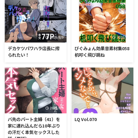
2026/8/9
2026/8/9
デカケツパワハラ店長に搾
ぴぐみょん効果音素材集058
られたい！
机叩く飛び跳ね
2026/8/9
2026/8/9
バ先のパート主婦（41）を
LQ Vol.070
家に連れ込んだら10年ぶり
の汗だく本気セックスした