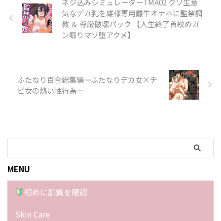
ネジ込みシミュレーターTMA02 クソ生意
気なデカ乳を雄様専用雌牛オナホに監禁調
教 ＆ 尊厳破壊パック 【人生終了首絞めガ
ン堀りマゾ堕アクメ】
ふたなり百合総集編ーふたなりデカ女×チ
ビ女の熱い性行為ー
MENU
初めに肌質を確認
Skin Care