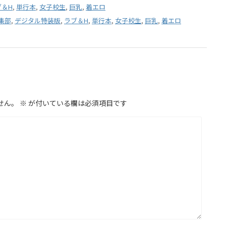
ブ＆H
,
単行本
,
女子校生
,
巨乳
,
着エロ
集部
,
デジタル特装版
,
ラブ＆H
,
単行本
,
女子校生
,
巨乳
,
着エロ
せん。
※
が付いている欄は必須項目です