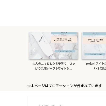
たら医薬部外品ホ
大人のニキビとシミ予防に！さっ
polaホワイ
sxs！本...
ぱり乳液ポーラホワイトシ...
RXSの
☆本ページはプロモーションが含まれています