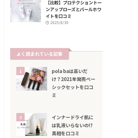
【比較】プロテクショントー
ンアップローズとパールホワ
イトを口コミ
2025/8/30
よく読まれている記事
pola baは高いだ
1
け？2021年発売ベー
シックセットを口コ
ミ
インナードライ肌に
2
は乳液いらないの!?
真相を口コミ