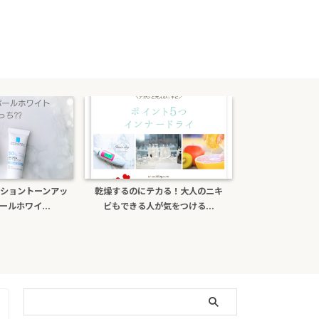
ショントーンアッ
乾燥するのにテカる！大人のニキ
ポーラb.aライ
ルホワイ...
ビもできる人が気をつける...
がある？日焼