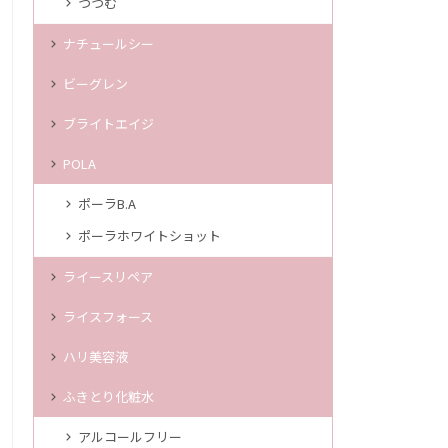
つつむ
ナチュールシー
ビーグレン
ブライトエイジ
POLA
ポーラB.A
ポーラホワイトショット
ライースリペア
ライスフォース
ハリ美容液
ふきとり化粧水
アルコールフリー