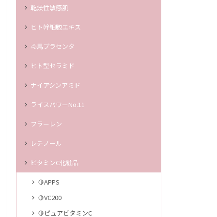
乾燥性敏感肌
ヒト幹細胞エキス
🐴馬プラセンタ
ヒト型セラミド
ナイアシンアミド
ライスパワーNo.11
フラーレン
レチノール
ビタミンC化粧品
🍋APPS
🍋VC200
🍋ピュアビタミンC