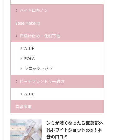
ハイドロキノン
Base Makeup
日焼け止め・化粧下地
ALLIE
POLA
ラロッシュポゼ
ビーチフレンドリー処方
ALLIE
美容家電
シミが濃くなったら医薬部外
品ホワイトショットsxs！本
音の口コミ