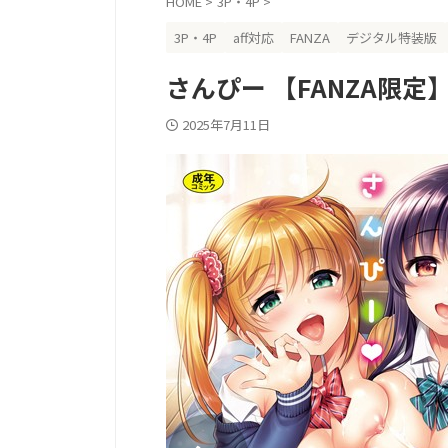
HOME
>
3P・4P
>
3P・4P
aff対応
FANZA
デジタル特装版
さんぴー 【FANZA限
2025年7月11日