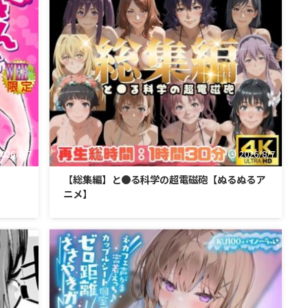
2026/8/7
2026/8/7
【総集編】と●る科学の超電磁砲【ぬるぬるア
ニメ】