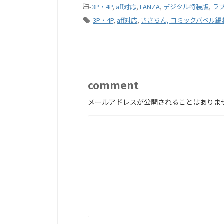
-
3P・4P
,
aff対応
,
FANZA
,
デジタル特装版
,
ラ
-
3P・4P
,
aff対応
,
ささちん, コミックバベル編
comment
メールアドレスが公開されることはありま