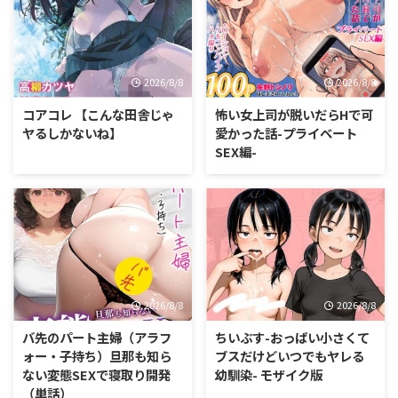
2026/8/8
2026/8/8
コアコレ 【こんな田舎じゃ
怖い女上司が脱いだらHで可
ヤるしかないね】
愛かった話-プライベート
SEX編-
2026/8/8
2026/8/8
バ先のパート主婦（アラフ
ちいぶす-おっぱい小さくて
ォー・子持ち）旦那も知ら
ブスだけどいつでもヤレる
ない変態SEXで寝取り開発
幼馴染- モザイク版
（単話）