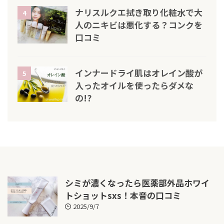
ナリスルクエ拭き取り化粧水で大
4
人のニキビは悪化する？コンクを
口コミ
インナードライ肌はオレイン酸が
5
入ったオイルを使ったらダメな
の!?
シミが濃くなったら医薬部外品ホワイ
トショットsxs！本音の口コミ
2025/9/7