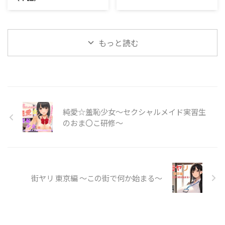
もっと読む
純愛☆羞恥少女〜セクシャルメイド実習生
のおま〇こ研修〜
街ヤリ 東京編 〜この街で何か始まる〜