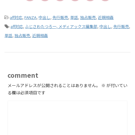
-
aff対応
,
FANZA
,
中出し
,
先行販売
,
単話
,
独占販売
,
近親相姦
-
aff対応
,
ふじさわたつろ一, メディアックス編集部
,
中出し
,
先行販売
,
単話
,
独占販売
,
近親相姦
comment
メールアドレスが公開されることはありません。
※
が付いてい
る欄は必須項目です