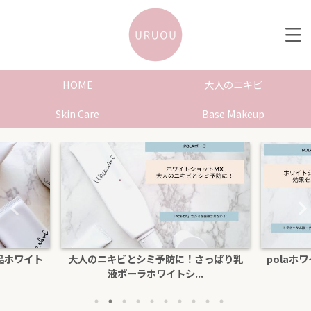
HOME
大人のニキビ
Skin Care
Base Makeup
さっぱり乳
polaホワイトショットクリームRXSの効
色白にな
.
果を口コミ