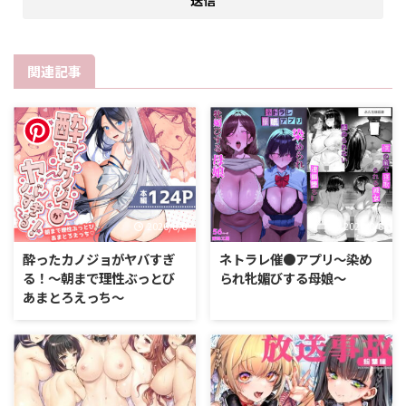
関連記事
2026/8/8
2026/8/8
酔ったカノジョがヤバすぎ
ネトラレ催●アプリ〜染め
る！〜朝まで理性ぶっとび
られ牝媚びする母娘〜
あまとろえっち〜