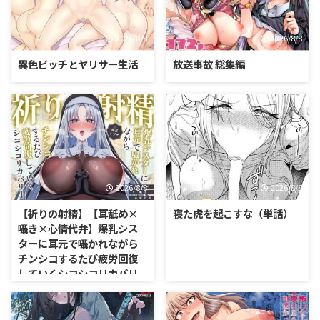
2026/8/8
2026/8/8
異色ビッチとヤリサー生活
放送事故 総集編
2026/8/8
2026/8/8
【祈りの射精】【耳舐め×
寝た虎を起こすな（単話）
囁き×心情代弁】爆乳シス
ターに耳元で囁かれながら
チンシコするたび疲労回復
していくシコシコリカバリ
ー【CV海音ミヅチ】