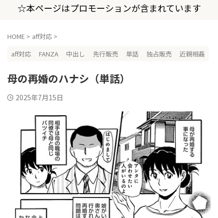
☆本ページはプロモーションが含まれています
HOME
>
aff対応
>
aff対応
FANZA
中出し
先行販売
単話
独占販売
近親相姦
母の再婚のハナシ（単話）
2025年7月15日