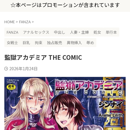
☆本ページはプロモーションが含まれています
HOME
>
FANZA
>
FANZA
アナルセックス
中出し
人妻・主婦
処女
単行本
女戦士
巨乳
拘束
独占販売
異物挿入
辱め
監獄アカデミア THE COMIC
2026年1月24日