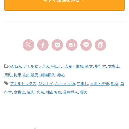
-
FANZA
,
アナルセックス
,
中出し
,
人妻・主婦
,
処女
,
単行本
,
女戦士
,
巨乳
,
拘束
,
独占販売
,
異物挿入
,
辱め
-
アナルセックス
,
ジンナイ, Anime Lilith
,
中出し
,
人妻・主婦
,
処女
,
単
行本
,
女戦士
,
巨乳
,
拘束
,
独占販売
,
異物挿入
,
辱め