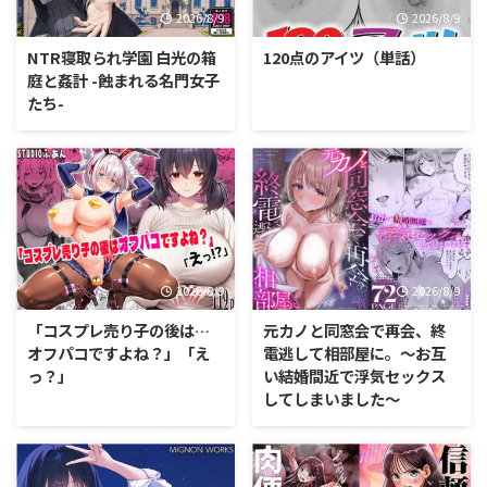
2026/8/9
2026/8/9
NTR寝取られ学園 白光の箱
120点のアイツ（単話）
庭と姦計 -蝕まれる名門女子
たち-
2026/8/9
2026/8/9
「コスプレ売り子の後は…
元カノと同窓会で再会、終
オフパコですよね？」「え
電逃して相部屋に。〜お互
っ？」
い結婚間近で浮気セックス
してしまいました〜