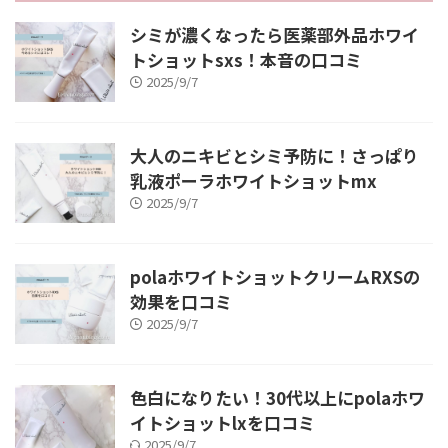
シミが濃くなったら医薬部外品ホワイ
トショットsxs！本音の口コミ
2025/9/7
大人のニキビとシミ予防に！さっぱり
乳液ポーラホワイトショットmx
2025/9/7
polaホワイトショットクリームRXSの
効果を口コミ
2025/9/7
色白になりたい！30代以上にpolaホワ
イトショットlxを口コミ
2025/9/7