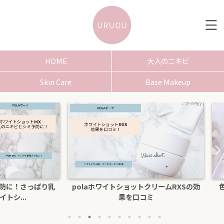
HOME
大人のニキビ
Skin Care
Base Makeup
さっぱり乳
polaホワイトショットクリームRXSの効
色白にな
.
果を口コミ