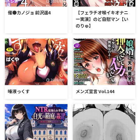
2026/8/9
2026/8/9
催●カノジョ 前沢遥4
【フェラチオ喉イキオナニ
ー実演】のど自慰マン【い
のりゅ】
2026/8/9
2026/8/9
唾液っくす
メンズ宣言 Vol.144