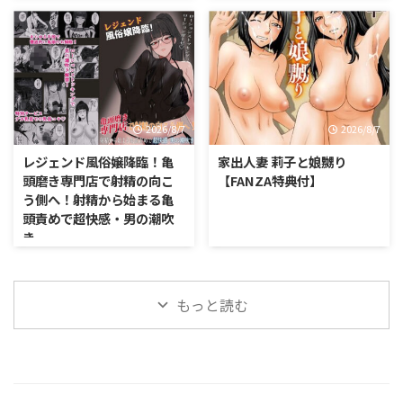
2026/8/7
2026/8/7
レジェンド風俗嬢降臨！亀
家出人妻 莉子と娘嬲り
頭磨き専門店で射精の向こ
【FANZA特典付】
う側へ！射精から始まる亀
頭責めで超快感・男の潮吹
き
もっと読む