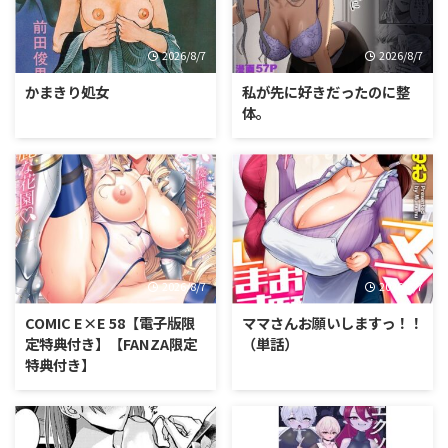
2026/8/7
2026/8/7
かまきり処女
私が先に好きだったのに整
体。
2026/8/7
2026/8/7
COMIC E×E 58【電子版限
ママさんお願いしますっ！！
定特典付き】【FANZA限定
（単話）
特典付き】