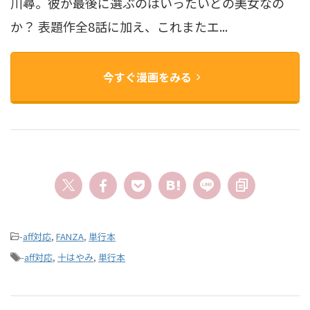
川尋。彼が最後に選ぶのはいったいどの美女なの
か？ 表題作全8話に加え、これまたエ...
今すぐ漫画をみる
-
aff対応
,
FANZA
,
単行本
-
aff対応
,
十はやみ
,
単行本