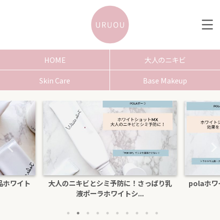
HOME
大人のニキビ
Skin Care
Base Makeup
！さっぱり乳
polaホワイトショットクリームRXSの効
色白に
..
果を口コミ