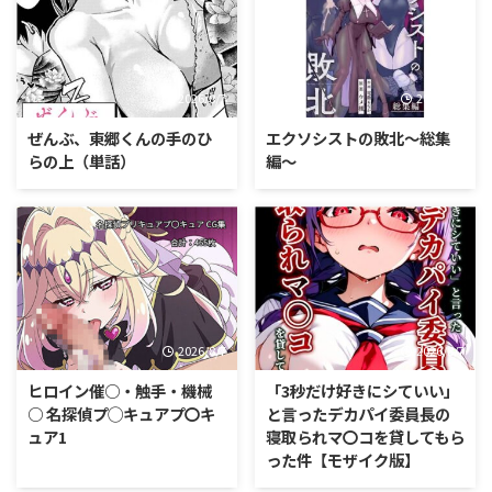
2026/8/7
2026/8/7
ぜんぶ、東郷くんの手のひ
エクソシストの敗北〜総集
らの上（単話）
編〜
2026/8/7
2026/8/7
ヒロイン催○・触手・機械
「3秒だけ好きにシていい」
○ 名探偵プ◯キュアプ〇キ
と言ったデカパイ委員長の
ュア1
寝取られマ〇コを貸してもら
った件【モザイク版】