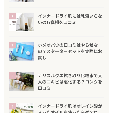
インナードライ肌には乳液いらな
2
いの!?真相を口コミ
ホメオバウの口コミはやらせな
3
の？スターターセットを実際にお
試し
ナリスルクエ拭き取り化粧水で大
4
人のニキビは悪化する？コンクを
口コミ
インナードライ肌はオレイン酸が
5
入ったオイルを使ったらダメな