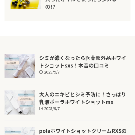
の!?
シミが濃くなったら医薬部外品ホワイ
トショットsxs！本音の口コミ
2025/9/7
大人のニキビとシミ予防に！さっぱり
乳液ポーラホワイトショットmx
2025/9/7
polaホワイトショットクリームRXSの