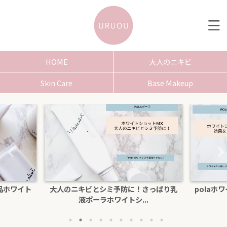
HOME
大人のニキビ
Skin Care
Base Makeup
品ホワイト
大人のニキビとシミ予防に！さっぱり乳
polaホ
液ポーラホワイトシ...