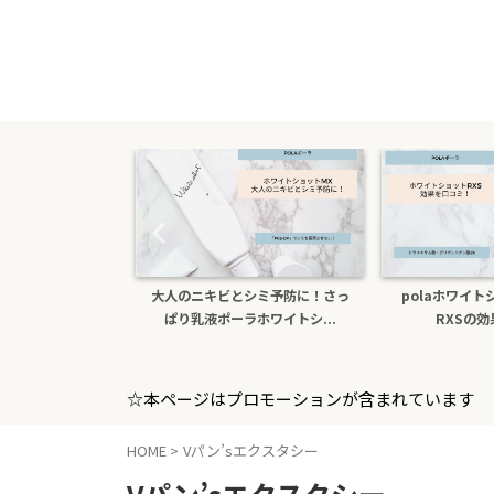
たら医薬部外品ホ
大人のニキビとシミ予防に！さっ
polaホワイ
sxs！本...
ぱり乳液ポーラホワイトシ...
RXSの
☆本ページはプロモーションが含まれています
HOME
>
Vパン’sエクスタシー
Vパン’sエクスタシー