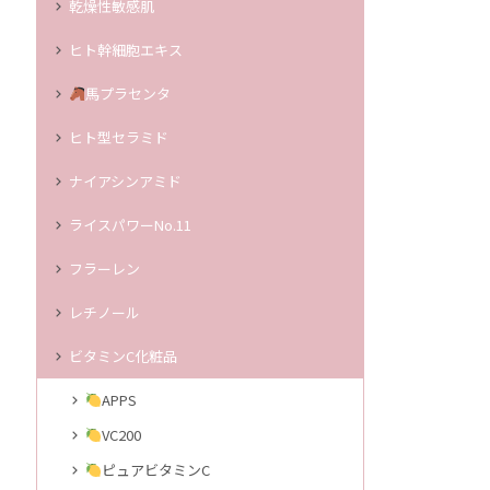
乾燥性敏感肌
ヒト幹細胞エキス
馬プラセンタ
ヒト型セラミド
ナイアシンアミド
ライスパワーNo.11
フラーレン
レチノール
ビタミンC化粧品
APPS
VC200
ピュアビタミンC