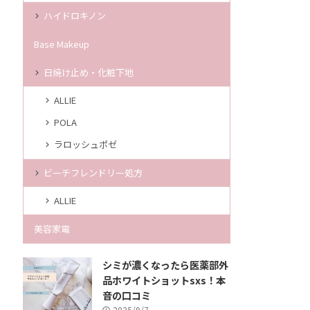
ハイドロキノン
Base Makeup
日焼け止め・化粧下地
ALLIE
POLA
ラロッシュポゼ
ビーチフレンドリー処方
ALLIE
美容家電
シミが濃くなったら医薬部外
品ホワイトショットsxs！本
音の口コミ
2025/9/7