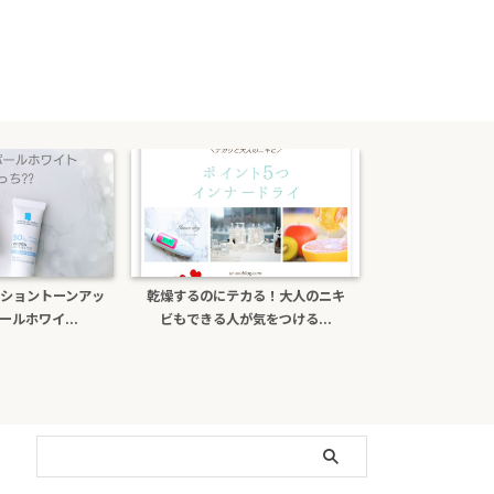
ショントーンアッ
乾燥するのにテカる！大人のニキ
ポーラb.aライ
ルホワイ...
ビもできる人が気をつける...
がある？日焼