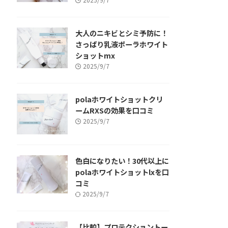
大人のニキビとシミ予防に！
さっぱり乳液ポーラホワイト
ショットmx
2025/9/7
polaホワイトショットクリ
ームRXSの効果を口コミ
2025/9/7
色白になりたい！30代以上に
polaホワイトショットlxを口
コミ
2025/9/7
【比較】プロテクショントー