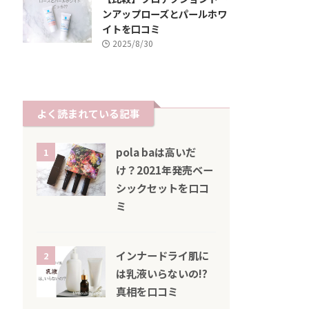
ンアップローズとパールホワ
イトを口コミ
2025/8/30
よく読まれている記事
pola baは高いだ
1
け？2021年発売ベー
シックセットを口コ
ミ
インナードライ肌に
2
は乳液いらないの!?
真相を口コミ