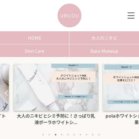
HOME
大人のニキビ
Skin Care
Base Makeup
さっぱり乳
polaホワイトショットクリームRXSの効
色白にな
.
果を口コミ