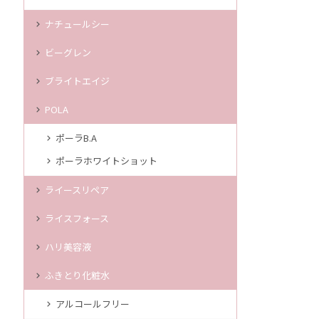
ナチュールシー
ビーグレン
ブライトエイジ
POLA
ポーラB.A
ポーラホワイトショット
ライースリペア
ライスフォース
ハリ美容液
ふきとり化粧水
アルコールフリー