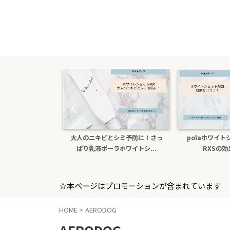
たら医薬部外品ホ
大人のニキビとシミ予防に！さっ
polaホワイ
sxs！本...
ぱり乳液ポーラホワイトシ...
RXSの
☆本ページはプロモーションが含まれています
HOME
>
AERODOG
AERODOG