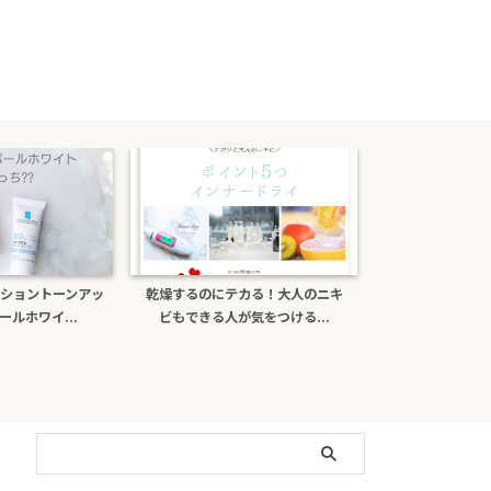
ショントーンアッ
乾燥するのにテカる！大人のニキ
ポーラb.aライ
ルホワイ...
ビもできる人が気をつける...
がある？日焼