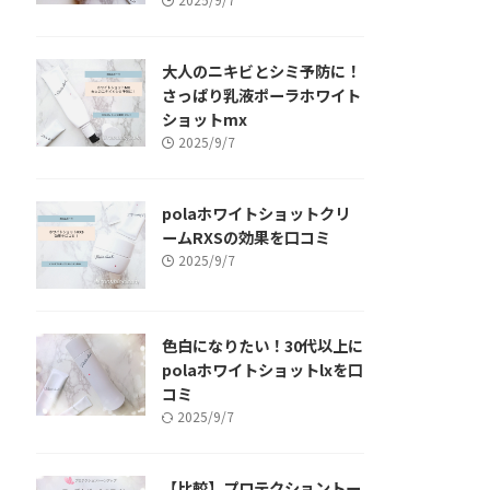
大人のニキビとシミ予防に！
さっぱり乳液ポーラホワイト
ショットmx
2025/9/7
polaホワイトショットクリ
ームRXSの効果を口コミ
2025/9/7
色白になりたい！30代以上に
polaホワイトショットlxを口
コミ
2025/9/7
【比較】プロテクショントー