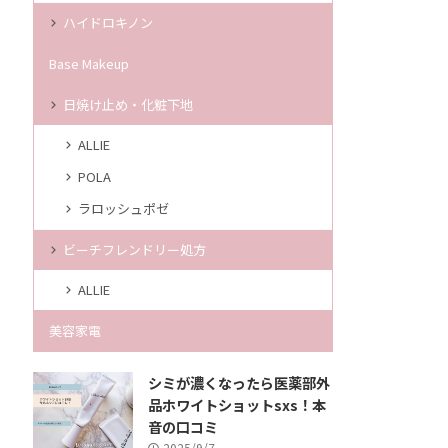
ハイドロキノン
Base Makeup
日焼け止め・化粧下地
ALLIE
POLA
ラロッシュポゼ
ビーチフレンドリー処方
ALLIE
美容家電
シミが濃くなったら医薬部外
品ホワイトショットsxs！本
音の口コミ
2025/9/7