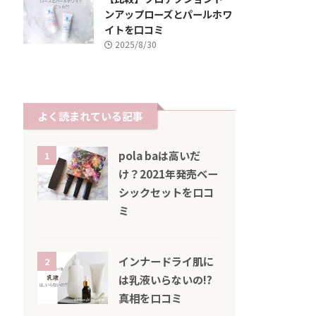
ンアップローズとパールホワ
イトを口コミ
2025/8/30
よく読まれている記事
pola baは高いだ
1
け？2021年発売ベー
シックセットを口コ
ミ
インナードライ肌に
2
は乳液いらないの!?
真相を口コミ