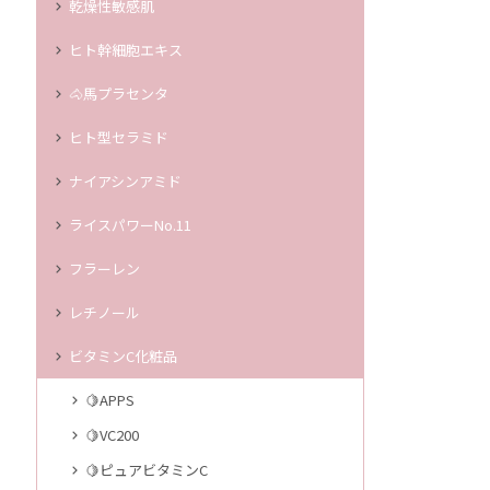
乾燥性敏感肌
ヒト幹細胞エキス
🐴馬プラセンタ
ヒト型セラミド
ナイアシンアミド
ライスパワーNo.11
フラーレン
レチノール
ビタミンC化粧品
🍋APPS
🍋VC200
🍋ピュアビタミンC