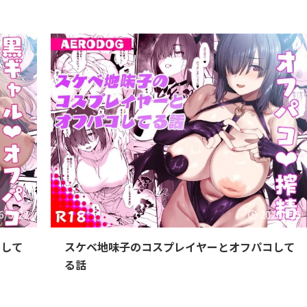
6/5/22
2026/1/5
コして
スケベ地味子のコスプレイヤーとオフパコして
る話