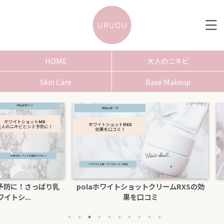
HOME
大人のニキビ
Skin Care
Base Makeup
さっぱり乳
polaホワイトショットクリームRXSの効
色白にな
.
果を口コミ