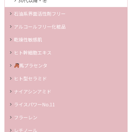
30代以降・冬
石油系界面活性剤フリー
アルコールフリー化粧品
乾燥性敏感肌
ヒト幹細胞エキス
馬プラセンタ
ヒト型セラミド
ナイアシンアミド
ライスパワーNo.11
フラーレン
レチノール