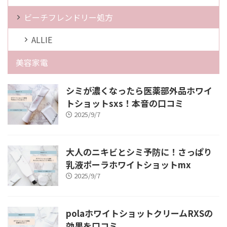
ビーチフレンドリー処方
ALLIE
美容家電
シミが濃くなったら医薬部外品ホワイ
トショットsxs！本音の口コミ
2025/9/7
大人のニキビとシミ予防に！さっぱり
乳液ポーラホワイトショットmx
2025/9/7
polaホワイトショットクリームRXSの
効果を口コミ