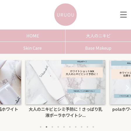
HOME
大人のニキビ
Skin Care
Base Makeup
品ホワイト
大人のニキビとシミ予防に！さっぱり乳
polaホ
液ポーラホワイトシ...