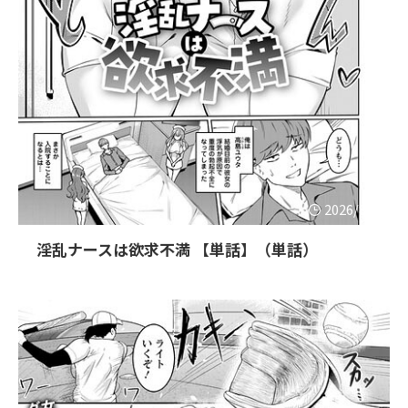
2026/8/3
淫乱ナースは欲求不満 【単話】（単話）