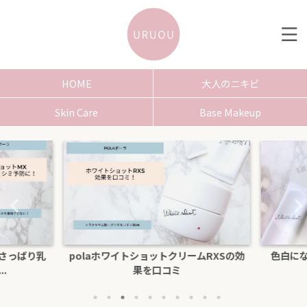
HOME
大人のニキビ
Skin Care
Base Makeup
ームRXSの効
色白になりたい！30代以上にpolaホワ
【比較
イトショットl...