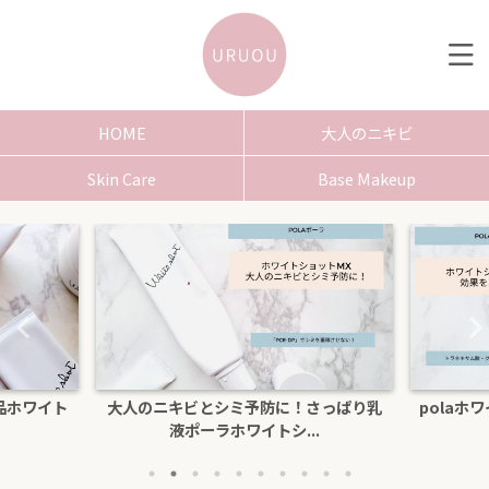
HOME
大人のニキビ
Skin Care
Base Makeup
品ホワイト
大人のニキビとシミ予防に！さっぱり乳
polaホ
液ポーラホワイトシ...