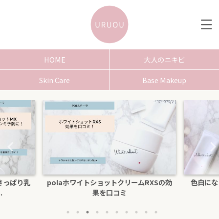
HOME
大人のニキビ
Skin Care
Base Makeup
さっぱり乳
polaホワイトショットクリームRXSの効
色白にな
.
果を口コミ